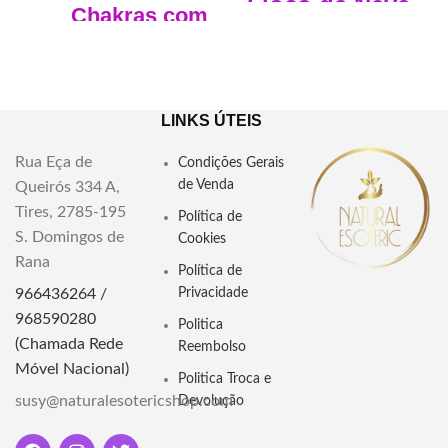
Floco de Neve
Chakras com
bolsa
Tamanho Aprox: 43cm
peso aprx. 34gr
"Descubra o equilíbrio e a
Pode ser usado como pulseira
harmonia interior com nosso
dupla com argolas para ajuste
Conjunto 7 Pedras Chakras. Inclui
LINKS ÚTEIS
sete pedras energéticas e uma
bolsa para transporte
"Descubra a elegân
ci
a mística
Rua Eça de
Condições Gerais
conveniente. Explore agora!"
com nosso Colar Obsidiana
de Venda
Queirós 334 A,
Nevada. Uma joia única com a
Dimensões: Altura 1-2cm
Tires, 2785-195
profundidade da obsidiana.
Política de
Largura 1-1.5cm Profundidade
Adquira o seu na nossa loja
S. Domingos de
Cookies
0.5-1cm Saco 9x6cm
online."
Rana
Política de
Material: Pedras semipreciosas
966436264 /
Privacidade
Pedras: Ametista, Sodalite,
968590280
Turquesa, Quartzo Rosa,
Politica
Aventurina amarela, Calcite
(Chamada Rede
Reembolso
laranja e Onix
Móvel Nacional)
Politica Troca e
susy@naturalesotericshop.com
Devolução