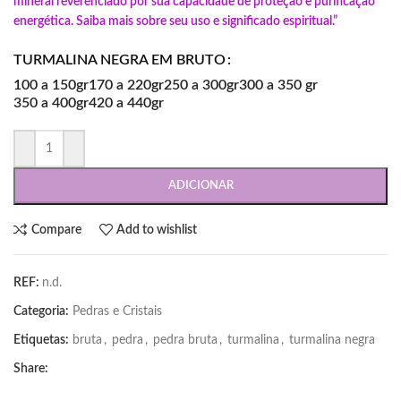
mineral reverenciado por sua capacidade de proteção e purificação
energética. Saiba mais sobre seu uso e significado espiritual.”
TURMALINA NEGRA EM BRUTO
100 a 150gr
170 a 220gr
250 a 300gr
300 a 350 gr
350 a 400gr
420 a 440gr
ADICIONAR
Compare
Add to wishlist
REF:
n.d.
Categoria:
Pedras e Cristais
Etiquetas:
bruta
,
pedra
,
pedra bruta
,
turmalina
,
turmalina negra
Share: