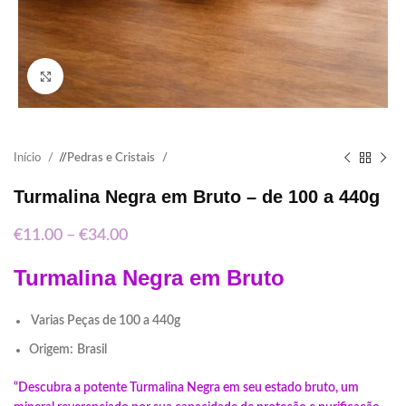
Click to enlarge
Início
/
Pedras e Cristais
Turmalina Negra em Bruto – de 100 a 440g
€
11.00
–
€
34.00
Turmalina Negra em Bruto
Varias Peças de 100 a 440g
Origem:
Brasil
“Descubra a potente Turmalina Negra em seu estado bruto, um