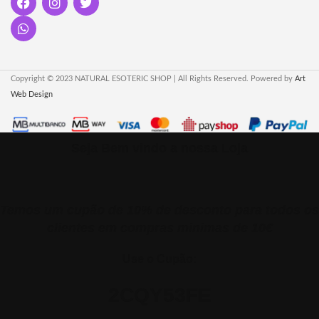
Copyright © 2023 NATURAL ESOTERIC SHOP | All Rights Reserved. Powered by
Art
Web Design
Seja Bem vindo a nossa Loja
Temos um cupão de 10% de desconto para todos os
clientes em compras minimas de 10€
Use o Cupão:
2CQY53FE