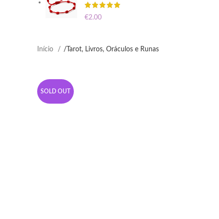
€
2.00
Início
/
Tarot, Livros, Oráculos e Runas
SOLD OUT