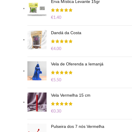
Erva Mística Levante 15gr
€
1.40
Dandá da Costa
€
4.00
Vela de Oferenda a Iemanjá
€
5.50
Vela Vermelha 15 cm
€
0.30
Pulseira dos 7 nós Vermelha