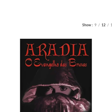
Show
9
12