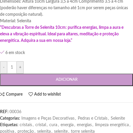
Dimensões: Altura 10cm Largura 3,5 a 4cm Comprimento 3.5 a 4 cm
(poderão haver diferenças no tamanho até 1cm por serem peças únicas
de composição natural).
Material: Selenita
“Descubras a Torre de Selenita 10cm: purifica energias, limpa a aura e
eleva a vibração espiritual. Ideal para altares, meditação e proteção
energética. Adquira a sua em nossa loja.”
6 em stock
-
+
ADICIONAR
Compare
Add to wishlist
REF:
00036
Categorias:
Imagens e Peças Decorativas
,
Pedras e Cristais
,
Selenite
Etiquetas:
cristais
,
cristal
,
cura
,
energia
,
energias
,
limpeza energética
,
positiva
,
proteção
,
selenita
,
selenite
,
torre selenita