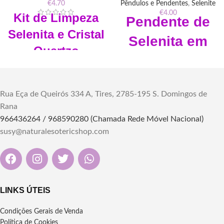
€
4.70
Pêndulos e Pendentes
,
Selenite
€
4.00
Kit de
Limpeza
Pendente
de
Selenita e Cristal
Selenita em
Quartzo
Bruto
Transparente
"Eleve sua energia com o
Aprox. 50gr
Pendente de Selenita em Bruto,
Rua Eça de Queirós 334 A, Tires, 2785-195 S. Domingos de
Cristal Quartzo
uma pedra naturalmente
Rana
Selenita
purificadora que traz clareza
Kit de Limpeza Selenita e Cristal
966436264 / 968590280 (Chamada Rede Móvel Nacional)
mental, paz interior e conexão
Quartzo – purifica, protege e
susy@naturalesotericshop.com
espiritual."
eleva a energia. Ideal para rituais,
meditação e equilíbrio espiritual.
Dimensões: Aproximadamente
Adquira o seu em nossa loja.
6cm
Material: Selenita
Sem Fio
LINKS ÚTEIS
Condições Gerais de Venda
Política de Cookies