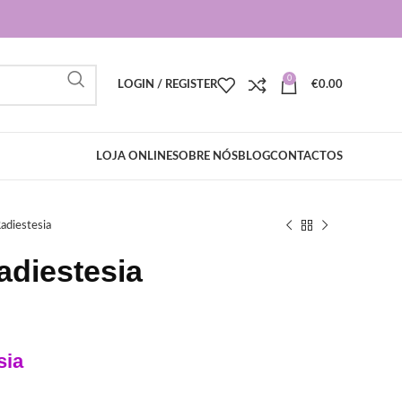
0
LOGIN / REGISTER
€
0.00
LOJA ONLINE
SOBRE NÓS
BLOG
CONTACTOS
adiestesia
adiestesia
sia