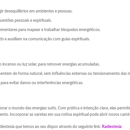
igir desequilíbrios em ambientes e pessoas.
estões pessoais e espirituais.
entares para mapear e trabalhar bloqueios energéticos.
is e auxiliam na comunicação com guias espirituais.
 incenso ou luz solar, para remover energias acumuladas.
entem de forma natural, sem influências externas ou tensionamento das 
ara evitar danos ou interferências energéticas.
lorar o mundo das energias sutis. Com prática e intenção clara, elas perm
ento. Incorporar as varetas em sua rotina espiritual pode abrir novos cam
iestesia que temos ao seu dispor através do seguinte link:
Radiestesia