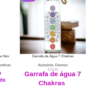
de Nós
Garrafa de Água 7 Chakras
rativas
Acessórios
,
Diversos
Diverso
€
10.00
a
Port
Garrafa de água 7
ós
em 
Chakras
 Nossa
"Guarde 
Explore a harmonia dos chakras com a
ncontre
no P
Garrafa de Água 7 Chakras em nossa loja
a fé com
encan
esotérica . Equilíbrio e energia em uma
 Adquira
simbol