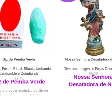
Giz de Pemba Verde
Nossa Senhora Desatadora 
s
,
Pós de Ritual
,
Rituais
,
Umbanda
Diversos
,
Imagens e Peças Deco
Candomblé e Quimbanda
€
5.50
Nossa Senhor
€
2.75
z de Pemba Verde
Desatadora de N
ra o poder esotérico do Giz de
Desate seus problemas com a
ba Verde em nossa loja. Uma
Senhora Desatadora de Nós. E
amenta versátil para proteção,
soluções espirituais e renove su
icação e conexão espiritual em
esta poderosa devoção mariana.