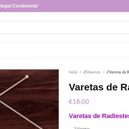
tugal Continental
Início
/
Diversos
/
Varetas de R
Varetas de R
€
18.00
Varetas
de
Radieste