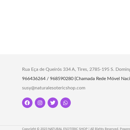
práticas esotéricas.
Uma Ferramenta Esotérica Versátil
Uma
Peso:
30 gr
Rua Eça de Queirós 334 A, Tires, 2785-195 S. Domin
966436264 / 968590280 (Chamada Rede Móvel Naci
susy@naturalesotericshop.com
Copyright © 2023 NATURAL ESOTERIC SHOP | All Rights Reserved. Power