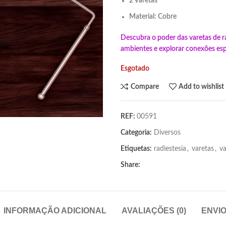
2 Varetas
Material: Cobre
Descubra o poder das varetas de ra
ambientes e explorar conexões espir
Esgotado
Compare
Add to wishlist
REF:
00591
Categoria:
Diversos
Etiquetas:
radiestesia
,
varetas
,
va
Share:
INFORMAÇÃO ADICIONAL
AVALIAÇÕES (0)
ENVI