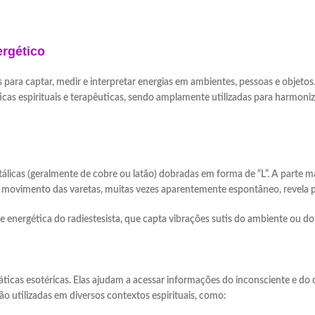
 Radiestesia
nexão e Diagnóstico E
os para captar, medir e interpretar energias em ambientes, pessoas e obje
s espirituais e terapêuticas, sendo amplamente utilizadas para harmoniz
álicas (geralmente de cobre ou latão) dobradas em forma de “L”. A parte m
 movimento das varetas, muitas vezes aparentemente espontâneo, revela p
 energética do radiestesista, que capta vibrações sutis do ambiente ou d
áticas esotéricas. Elas ajudam a acessar informações do inconsciente e 
são utilizadas em diversos contextos espirituais, como: