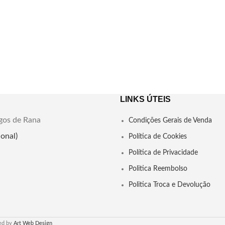
práticas esotéricas.
a sua aqui.
 Ferramenta Esotérica Versátil
Estátua de 11cm
Peso : 30 gr
Abre Caminho
LINKS ÚTEIS
gos de Rana
Condições Gerais de Venda
onal)
Política de Cookies
Política de Privacidade
Politica Reembolso
Politica Troca e Devolução
ed by
Art Web Design