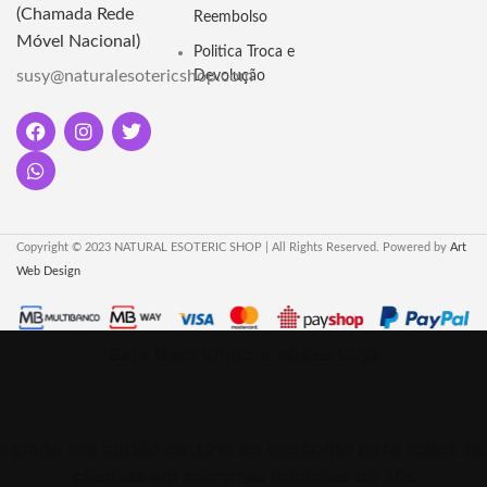
Turquesa, Quartzo Rosa,
(Chamada Rede
Reembolso
Aventurina amarela, Calcite
Móvel Nacional)
laranja e Onix
Politica Troca e
susy@naturalesotericshop.com
Devolução
Copyright © 2023 NATURAL ESOTERIC SHOP | All Rights Reserved. Powered by
Art
Web Design
Seja Bem vindo a nossa Loja
Temos um cupão de 10% de desconto para todos os
clientes em compras minimas de 10€