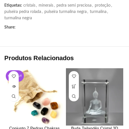
Etiquetas:
cristais
,
minerais
,
pedra semi preciosa
,
proteção
,
pulseira pedra rolada
,
pulseira turmalina negra
,
turmalina
,
turmalina negra
Share:
Produtos Relacionados
SOLD OUT
Conjunto 7 Pedras Chakras
Buda Tailandês Cristal 3D