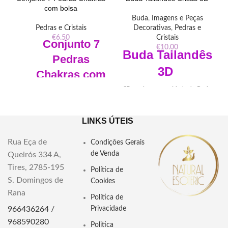
com bolsa
Buda
,
Imagens e Peças
Pedras e Cristais
Decorativas
,
Pedras e
€
6.50
Cristais
Conjunto 7
€
10.00
Buda
Tailandês
Pedras
3D
Chakras com
bolsa
"Descubra a serenidade do Buda
Tailandês Cristal 3D Laser.
"Descubra o equilíbrio e a
Detalhes precisos e uma aura de
harmonia interior com nosso
paz em cada gravação a laser.
LINKS ÚTEIS
Conjunto 7 Pedras Chakras. Inclui
Adorne seu espaço com esta obra
sete pedras energéticas e uma
de arte espiritual."
Rua Eça de
Condições Gerais
bolsa para transporte
Dimensões: Comprimento
de Venda
Queirós 334 A,
conveniente. Explore agora!"
5cm Largura 5cm Altura 8cm
Tires, 2785-195
Política de
Dimensões: Altura 1-2cm
Material: Cristal
S. Domingos de
Largura 1-1.5cm Profundidade
Cookies
0.5-1cm Saco 9x6cm
Rana
Informaçao: Não inclui base
Política de
led
Material: Pedras semipreciosas
966436264 /
Privacidade
Pedras: Ametista, Sodalite,
968590280
Politica