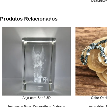
DESCRIÇÃ
Produtos Relacionados
Anjo com Bebé 3D
Colar Obs
Imagens e Peças Decorativas
,
Pedras e
Acessórios
,