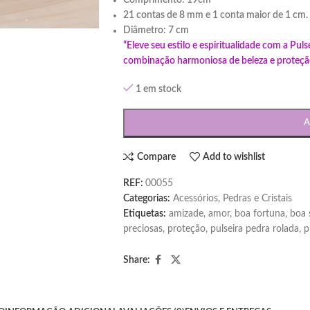
Comprimento: 19cm
e
21 contas de 8 mm e 1 conta maior de 1 cm.
Diâmetro: 7 cm
“Eleve seu estilo e espiritualidade com a Pu
combinação harmoniosa de beleza e proteção.
1 em stock
A
Compare
Add to wishlist
REF:
00055
Categorias:
Acessórios
,
Pedras e Cristais
Etiquetas:
amizade
,
amor
,
boa fortuna
,
boa 
preciosas
,
proteção
,
pulseira pedra rolada
,
p
Share: