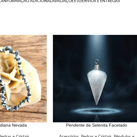
O
INFORMAÇÃO ADICIONAL
AVALIAÇÕES (0)
ENVIOS E ENTREGAS
idiana Nevada
Pendente de Selenita Facetado
Pedras e Cristais
Acessórios
,
Pedras e Cristais
,
Pêndulos e