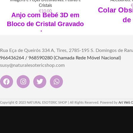
Cristais
Colar Obs
€
10.00
Anjo com Bebé 3D em
de
Bloco de Cristal Gravado
Tamanho 
a Lazer
peso 
Dimensões: Comprimento 5cm Largura
Pode ser usado co
5cm Altura 8cm
Rua Eça de Queirós 334 A, Tires, 2785-195 S. Domingos de Ran
argolas
Material: Cristal
"Descubra a elegâ
966436264 / 968590280 (Chamada Rede Móvel Nacional)
Informação: Não inclui base led
Colar Obsidiana N
susy@naturalesotericshop.com
com a profundidade
o seu na nos
Copyright © 2023 NATURAL ESOTERIC SHOP | All Rights Reserved. Powered by
Art Web 