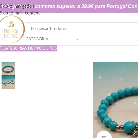
nvio grátis em compras superior a 39.9€ para Portugal Con
Skip to navigation
Skip to main content
CATEGORIA
CATEGORIAS DE PRODUTOS