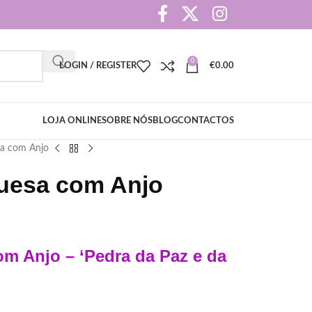
0
LOGIN / REGISTER
€
0.00
LOJA ONLINE
SOBRE NÓS
BLOG
CONTACTOS
sa com Anjo
quesa com Anjo
om Anjo – ‘Pedra da Paz e da