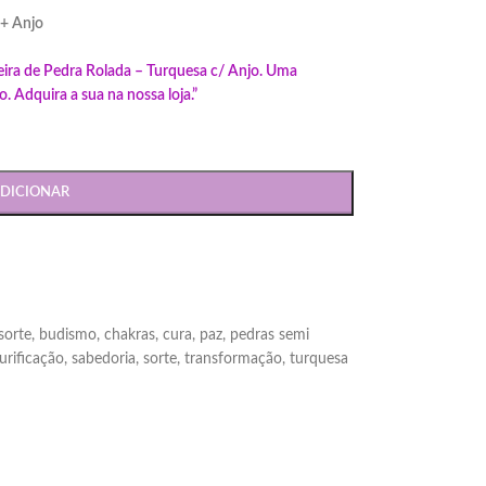
 + Anjo
lseira de Pedra Rolada – Turquesa c/ Anjo. Uma
 Adquira a sua na nossa loja.”
DICIONAR
sorte
,
budismo
,
chakras
,
cura
,
paz
,
pedras semi
urificação
,
sabedoria
,
sorte
,
transformação
,
turquesa