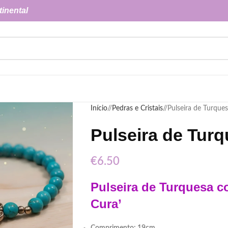
tinental
Início
/
Pedras e Cristais
/
Pulseira de Turque
Pulseira de Tur
€
6.50
Pulseira de Turquesa c
Cura’