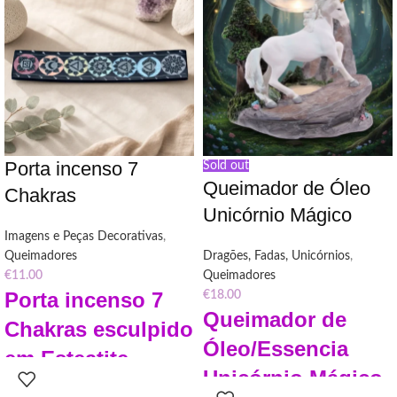
Porta incenso 7
Sold out
Queimador de Óleo
Chakras
Unicórnio Mágico
Imagens e Peças Decorativas
,
Queimadores
Dragões, Fadas, Unicórnios
,
€
11.00
Queimadores
Porta
incenso
7
€
18.00
Queimador de
Chakras esculpido
Óleo/Essencia
em Esteatite
Unicórnio Mágico
"Descubra o encanto do Porta