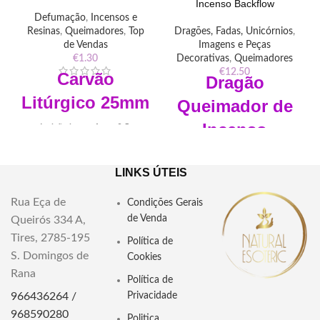
Incenso Backflow
Defumação
,
Incensos e
Resinas
,
Queimadores
,
Top
Dragões, Fadas, Unicórnios
,
de Vendas
Imagens e Peças
€
1.30
Decorativas
,
Queimadores
€
12.50
Carvão
Dragão
Litúrgico
25mm
Queimador de
Incenso
Ignição instantânea, 2,5 cm
diâmetro, com duração de
Backflow Verde
mais de uma hora
LINKS ÚTEIS
Musgo
1 rolo c/ 10 carvões
Serve para queimar ervas,
Rua Eça de
Condições Gerais
Largura: 9cm
folhas, paus e pós de ritual ou
de Venda
Queirós 334 A,
Comprimento:
20 cm
cerimónia.
Tires, 2785-195
Colocar em recipientes de
Política de
Altura : 9.5cm
ferro, barro, cerâmica, conchas
S. Domingos de
Cookies
e abalones.
"Experimente a magia do Dragão
Rana
Política de
Queimador de Incenso Backflow
"Descubra o Carvão Litúrgico
966436264 /
Privacidade
Verde Musgo. Arte visual dos
25mm Charcoal: acendimento
dragões com o efeito
968590280
Politica
rápido e combustão pura. Ideal