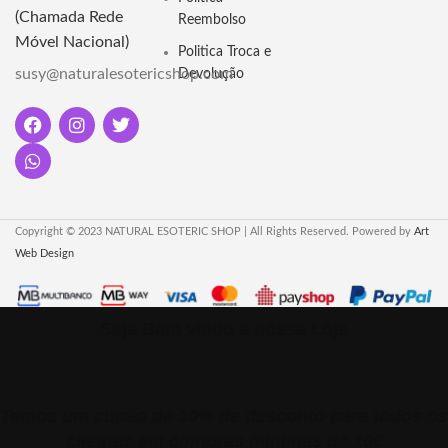
hipnotizante de retorno da
(Chamada Rede
para rituais, defumações e
Reembolso
fumaça. Venha conhecer."
purificação espiritual com resinas
Móvel Nacional)
Politica Troca e
e ervas sagradas. Adquira o seu
Este suporte de incenso de
susy@naturalesotericshop.com
Devolução
em nossa loja"
refluxo é verde musgo e é feito de
cerâmica de boa qualidade,
embalado com uma caixa de
embalagem protetora branca
segura. Este suporte de incenso é
adequado para incensos e cones
de refluxo.
Copyright © 2023 NATURAL ESOTERIC SHOP | All Rights Reserved. Powered by
Art
Web Design
Seja Bem vindo a nossa Loja
Temos um cupão de 10% de desconto para todos os
clientes em compras minimas de 10€