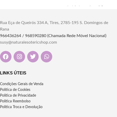
Árvore da
Ignição instantânea, 2,5 cm
diâmetro, com duração de mais
Vida
de uma hora
Rua Eça de Queirós 334 A, Tires, 2785-195 S. Domingos de
1 rolo c/ 10 carvões
"Descubra a harmonia e a
Serve para queimar ervas, folhas,
Rana
espiritualidade com o Porta
paus e pós de ritual ou cerimónia.
966436264 / 968590280 (Chamada Rede Móvel Nacional)
Incenso de Selenita Árvore da
Colocar em recipientes de ferro,
Vida. Ideal para meditação e
susy@naturalesotericshop.com
barro, cerâmica, conchas e
purificação, esta peça única traz
abalones.
tranquilidade e equilíbrio para seu
"Descubra o Carvão Litúrgico
espaço sagrado."
25mm Charcoal: acendimento
rápido e combustão pura. Ideal
Dimensões:
10cm
para rituais, defumações e
Material: Selenita
LINKS ÚTEIS
purificação espiritual com resinas
e ervas sagradas. Adquira o seu
Condições Gerais de Venda
em nossa loja"
Política de Cookies
Política de Privacidade
Politica Reembolso
Politica Troca e Devolução