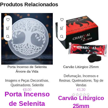
Produtos Relacionados
Porta Incenso de Selenita
Carvão Litúrgico 25mm
Árvore da Vida
Defumação
,
Incensos e
Imagens e Peças Decorativas
,
Resinas
,
Queimadores
,
Top de
Queimadores
,
Selenite
Vendas
€
8.00
€
1.30
Porta
Incenso
Carvão
Litúrgico
de Selenita
25mm