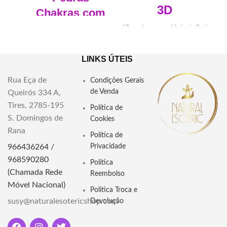
3D
Chakras com
bolsa
"Descubra a serenidade do Buda
Tailandês Cristal 3D Laser.
"Descubra o equilíbrio e a
Detalhes precisos e uma aura de
harmonia interior com nosso
paz em cada gravação a laser.
LINKS ÚTEIS
Conjunto 7 Pedras Chakras. Inclui
Adorne seu espaço com esta obra
sete pedras energéticas e uma
de arte espiritual."
Rua Eça de
Condições Gerais
bolsa para transporte
Dimensões: Comprimento
de Venda
Queirós 334 A,
conveniente. Explore agora!"
5cm Largura 5cm Altura 8cm
Tires, 2785-195
Política de
Dimensões: Altura 1-2cm
Material: Cristal
S. Domingos de
Largura 1-1.5cm Profundidade
Cookies
0.5-1cm Saco 9x6cm
Rana
Informaçao: Não inclui base
Política de
led
Material: Pedras semipreciosas
966436264 /
Privacidade
Pedras: Ametista, Sodalite,
968590280
Politica
Turquesa, Quartzo Rosa,
(Chamada Rede
Reembolso
Aventurina amarela, Calcite
Móvel Nacional)
laranja e Onix
Politica Troca e
susy@naturalesotericshop.com
Devolução