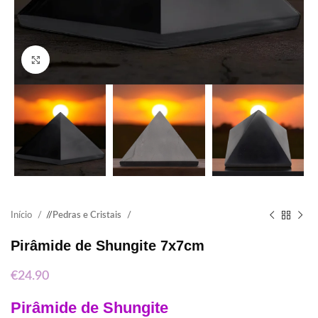
Click to enlarge
Início
/
Pedras e Cristais
Pirâmide de Shungite 7x7cm
€
24.90
Pirâmide de Shungite