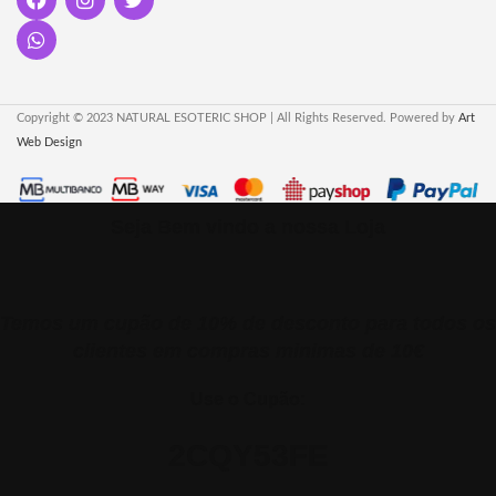
Copyright © 2023 NATURAL ESOTERIC SHOP | All Rights Reserved. Powered by
Art
Web Design
Seja Bem vindo a nossa Loja
Temos um cupão de 10% de desconto para todos os
clientes em compras minimas de 10€
Use o Cupão:
2CQY53FE