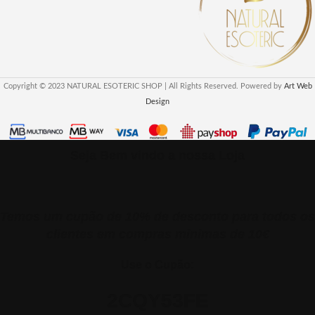
Copyright © 2023 NATURAL ESOTERIC SHOP | All Rights Reserved. Powered by
Art Web
Design
Seja Bem vindo a nossa Loja
Temos um cupão de 10% de desconto para todos os
clientes em compras minimas de 10€
Use o Cupão:
2CQY53FE