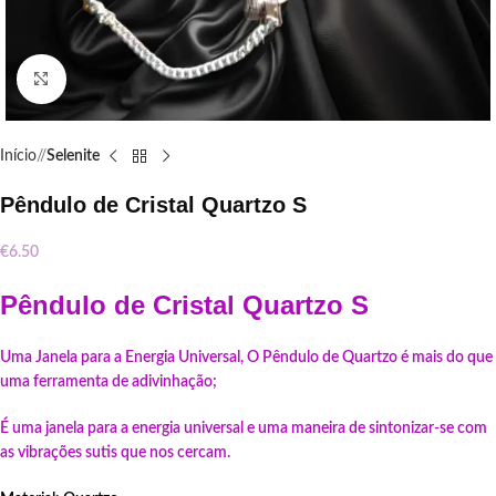
Click to enlarge
Início
/
Selenite
Pêndulo de Cristal Quartzo S
€
6.50
Pêndulo de Cristal Quartzo S
Uma Janela para a Energia Universal,
O Pêndulo de Quartzo é mais do que
uma ferramenta de adivinhação;
É uma janela para a energia universal e uma maneira de sintonizar-se com
as vibrações sutis que nos cercam.