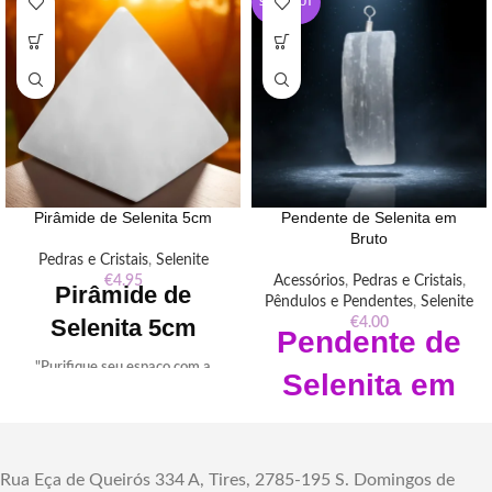
SOLD OUT
Pirâmide de Selenita 5cm
Pendente de Selenita em
Bruto
Pedras e Cristais
,
Selenite
€
4.95
Acessórios
,
Pedras e Cristais
,
Pirâmide de
Pêndulos e Pendentes
,
Selenite
Selenita 5cm
€
4.00
Pendente
de
"Purifique seu espaço com a
Selenita em
Pirâmide de Selenita: cristal que
promove harmonia, serenidade e
Bruto
forte conexão espiritual.
Descubra mais em nossa loja
"Eleve sua energia com o
online."
Rua Eça de Queirós 334 A, Tires, 2785-195 S. Domingos de