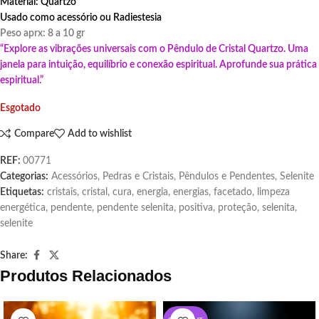
Material: Quartzo
Usado como acessório ou Radiestesia
Peso aprx: 8 a 10 gr
“Explore as vibrações universais com o Pêndulo de Cristal Quartzo. Uma
janela para intuição, equilíbrio e conexão espiritual. Aprofunde sua prática
espiritual.”
Esgotado
Compare
Add to wishlist
REF:
00771
Categorias:
Acessórios
,
Pedras e Cristais
,
Pêndulos e Pendentes
,
Selenite
Etiquetas:
cristais
,
cristal
,
cura
,
energia
,
energias
,
facetado
,
limpeza
energética
,
pendente
,
pendente selenita
,
positiva
,
proteção
,
selenita
,
selenite
Share:
Produtos Relacionados