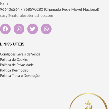
Pendente de Selenita em Bruto,
Rana
uma pedra naturalmente
966436264 / 968590280 (Chamada Rede Móvel Nacional)
purificadora que traz clareza
mental, paz interior e conexão
susy@naturalesotericshop.com
espiritual."
Dimensões: Aproximadamente
6cm
Material: Selenita
Sem Fio
LINKS ÚTEIS
Condições Gerais de Venda
Política de Cookies
Política de Privacidade
Politica Reembolso
Politica Troca e Devolução