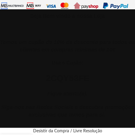
Seja Bem vindo a nossa Loja
Temos um cupão de 10% de desconto para todos os
clientes em compras minimas de 10€
Use o Cupão:
2CQY53FE
Fique atento(a).
Siga-nos nas Redes Sociais e descubra promoções
exclusivas que temos para si.
Desistir da Compra / Livre Resolução