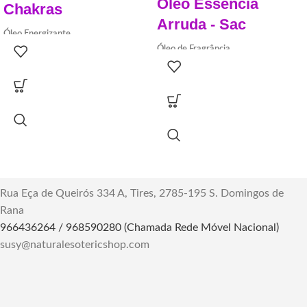
Óleo Essência
Chakras
Arruda - Sac
Óleo Energizante
Frasco com 100 ml.
Óleo de Fragrância
100% Vegetal:
ideal para massagem
10ml
Desperte a energia dos seus chakras
Observação:
Não aplicar na pele
com o Óleo Energizante 7 Chakras.
Descubra o Poder do Óleo Essencial
Uma mistura aromática que equilibra
de Arruda - Sac: Uma Jornada
e revitaliza, proporcionando bem-
Aromática e Energética para Limpeza
estar holístico. Explore agora.
Espiritual. Adquira Equilíbrio e
Proteção com Este Elixir Sagrado.
Rua Eça de Queirós 334 A, Tires, 2785-195 S. Domingos de
Rana
966436264 / 968590280 (Chamada Rede Móvel Nacional)
susy@naturalesotericshop.com