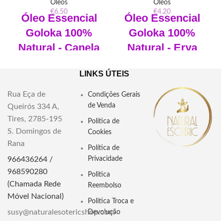
Óleos
Óleos
€
6.50
€
4.20
Óleo Essencial
Óleo Essencial
Goloka 100%
Goloka 100%
Natural -
Canela
Natural - Erva
10ml
Príncipe (Capim
LINKS ÚTEIS
Limão) 10ml
Marca:
Goloka
Rua Eça de
Material:
Óleo Essencial e
Condições Gerais
Marca:
Goloka
Vidro
de Venda
Queirós 334 A,
Material:
Óleo Essencial e
Diluição:
100% Puro
Tires, 2785-195
Vidro
Política de
S. Domingos de
Vegano:
Sim
Cookies
Diluição:
100% Puro
Rana
Livre de crueldade animal:
Sim
Vegano:
Sim
Política de
966436264 /
Privacidade
Livre de Trabalho Infantil:
Sim
Livre de crueldade animal:
Sim
968590280
Politica
Livre de Trabalho Infantil:
Sim
"Descubra o Óleo Essencial
(Chamada Rede
Reembolso
Goloka Natural - Gengibre:
"Descubra o Óleo Essencial
Móvel Nacional)
revitalização e conexão espiritual.
Politica Troca e
Goloka Natural - Erva Príncipe:
Conheça seus usos terapêuticos e
susy@naturalesotericshop.com
Devolução
Purifique sua mente e ambiente,
energéticos para equilíbrio e