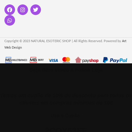
revitalize suas energias. Aroma
vitalidade."
cítrico para equilíbrio e clareza
espiritual."
Copyright © 2023 NATURAL ESOTERIC SHOP | All Rights Reserved. Powered by
Art
Web Design
Seja Bem vindo a nossa Loja
Temos um cupão de 10% de desconto para todos os
clientes em compras minimas de 10€
Use o Cupão:
2CQY53FE