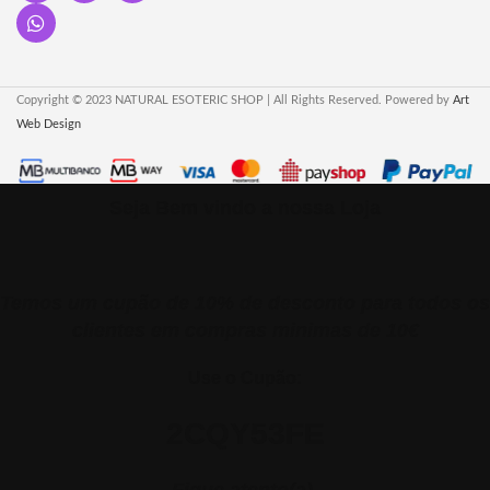
Copyright © 2023 NATURAL ESOTERIC SHOP | All Rights Reserved. Powered by
Art
Web Design
Seja Bem vindo a nossa Loja
Temos um cupão de 10% de desconto para todos os
clientes em compras minimas de 10€
Use o Cupão:
2CQY53FE
Fique atento(a).