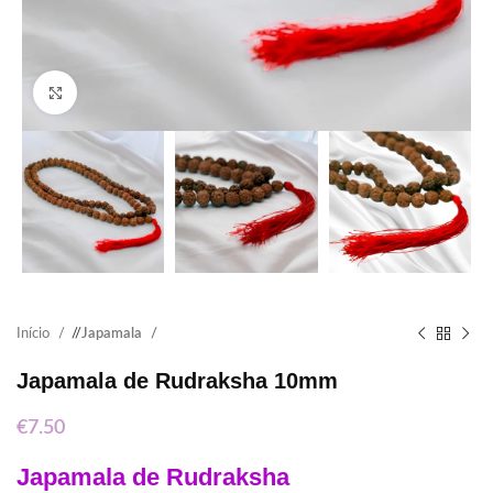
Click to enlarge
Início
/
Japamala
Japamala de Rudraksha 10mm
€
7.50
Japamala de Rudraksha