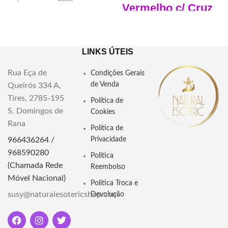
6MM
Vermelho c/ Cruz
Pode usar também de acordo
Dupla VAJRA
com o trend, como colar ou
pulseira dando 3 voltas.
Japamala com o Nó Sem Fim ,
A Mala é uma corrente de
LINKS ÚTEIS
Nó Budista ou Nó Eterno.
oração frequentemente usada
108 Contas de 8mm
por hindus e budistas.
Rua Eça de
Condições Gerais
Pode usar para criar mantras
de Venda
Queirós 334 A,
"Descubra a espiritualidade além
exclusivos com base em cada
Tires, 2785-195
do comum com o Japamala Abre
conjunto
Política de
Caminhos. Sintonize-se com
S. Domingos de
Cookies
Pode usar também como colar
energias positivas, remova
Rana
ou pulseira dando 3 voltas.
obstáculos e abra portas para
Política de
novas possibilidades. Adquira
966436264 /
Privacidade
Aprofunde sua prática espiritual
agora essa poderosa ferramenta
968590280
com o Japamala de Sândalo
Politica
esotérica e inicie sua jornada de
Preto, promove serenidade,
(Chamada Rede
crescimento espiritual e
Reembolso
proteção e conexão espiritual.
transformação pessoal."
Móvel Nacional)
Um instrumento de meditação e
Politica Troca e
equilíbrio.
susy@naturalesotericshop.com
Devolução