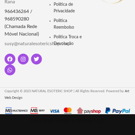
ou pulseira dando 3 voltas.
Rana
Política de
966436264 /
Privacidade
Aprofunde sua prática espiritual
com o Japamala de Sândalo
968590280
Politica
Preto, promove serenidade,
(Chamada Rede
Reembolso
proteção e conexão espiritual.
Móvel Nacional)
Um instrumento de meditação e
Politica Troca e
equilíbrio.
susy@naturalesotericshop.com
Devolução
Copyright © 2023 NATURAL ESOTERIC SHOP | All Rights Reserved. Powered by
Art
Web Design
Seja Bem vindo a nossa Loja