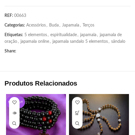
REF:
00663
Categorias:
Acessórios
,
Buda
,
Japamala
,
Terços
Etiquetas:
5 elementos
,
espiritualidade
,
japamala
,
japamala de
oração
,
japamala online
,
japamala sandalo 5 elementos
,
sândalo
Share:
Produtos Relacionados
SOLD OUT