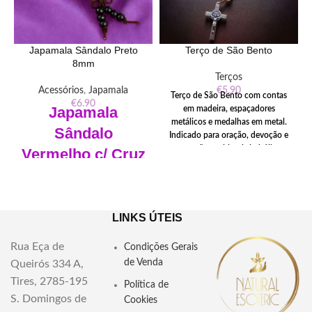
Japamala Sândalo Preto
Terço de São Bento
8mm
Terços
Acessórios
,
Japamala
€
5.90
Terço de São Bento com contas
€
6.90
Japamala
em madeira, espaçadores
metálicos e medalhas em metal.
Sândalo
Indicado para oração, devoção e
proteção espiritual simbólica.
Vermelho c/ Cruz
Utilização:
religiosa e espiritual
Dupla VAJRA
Função:
devoção e proteção
simbólica
Japamala com o Nó Sem Fim ,
Material:
madeira
Nó Budista ou Nó Eterno.
LINKS ÚTEIS
Cor:
castanho
108 Contas de 8mm
Rua Eça de
Condições Gerais
Pode usar para criar mantras
de Venda
Queirós 334 A,
exclusivos com base em cada
conjunto
Tires, 2785-195
Política de
S. Domingos de
Pode usar também como colar
Cookies