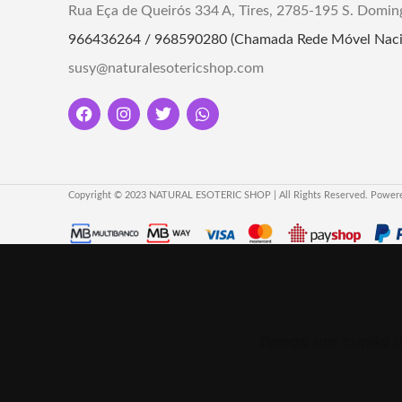
Rua Eça de Queirós 334 A, Tires, 2785-195 S. Domin
L
966436264 / 968590280 (Chamada Rede Móvel Naci
susy@naturalesotericshop.com
Copyright © 2023 NATURAL ESOTERIC SHOP | All Rights Reserved. Power
Temos um cupão de