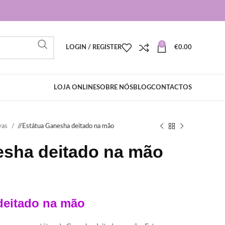
0
LOGIN / REGISTER
€
0.00
LOJA ONLINE
SOBRE NÓS
BLOG
CONTACTOS
vas
/
Estátua Ganesha deitado na mão
esha deitado na mão
deitado na mão