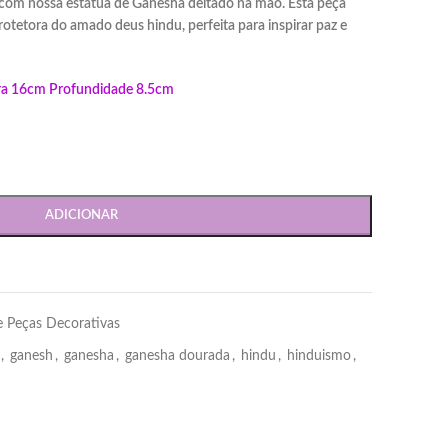
 com nossa estátua de Ganesha deitado na mão. Esta peça
protetora do amado deus hindu, perfeita para inspirar paz e
ra 16cm Profundidade 8.5cm
ADICIONAR
e Peças Decorativas
,
ganesh
,
ganesha
,
ganesha dourada
,
hindu
,
hinduismo
,