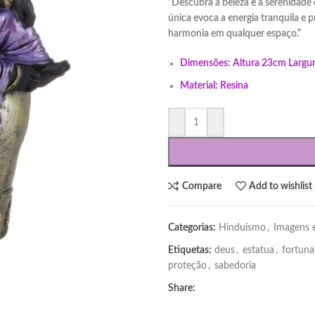
“Descubra a beleza e a serenidade
única evoca a energia tranquila e 
harmonia em qualquer espaço.”
Dimensões: Altura 23cm Largu
Material: Resina
Compare
Add to wishlist
Categorias:
Hinduísmo
,
Imagens 
Etiquetas:
deus
,
estatua
,
fortuna
proteção
,
sabedoria
Share: