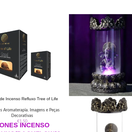
e Incenso Refluxo Tree of Life
as Aromaterapia
,
Imagens e Peças
Decorativas
€
1.50
ONES
INCENSO