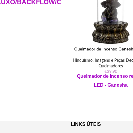
LUXO/BACKFLOW/CASCATA
- TREE OF LIFE
RVORE DA VIDA)
ore a conexão entre natureza e
ualidade com os Cones de Incenso
 Tree of Life. Aroma revigorante
Queimador de Incenso Ganesh
var sua jornada espiritual. Adquira
mergulhe na serenidade."
Hinduísmo
,
Imagens e Peças Dec
Queimadores
€
39.90
nsões: Altura 10cm Largura 3cm
Queimador
de Incenso re
comprimento 7cm
LED - Ganesha
ial: Incenso feito a mão, resinas e
terial vegetal de alta qualidade
Queimador de Incenso Ganesha
que transforma seu lar, atrai pros
Cones por pacote: 12 cones
proteção e boas energias. Decore 
 de queima aproximado: strong>
espiritualidade!
30 Minutos
LINKS ÚTEIS
Dimensões: 12,5C x 25L 
Vegano:Sim
centímetros