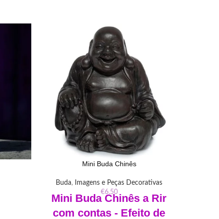
Mini Buda Chinês
Porta I
Buda
,
Imagens e Peças Decorativas
€
6.50
Im
Mini
Buda
Chinês a Rir
com contas - Efeito de