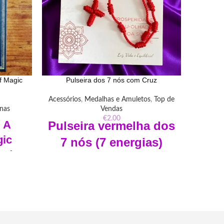
f Magic
Pulseira dos 7 nós com Cruz
Pu
Acessórios
,
Medalhas e Amuletos
,
Top de
Acessóri
unas
Vendas
€
2.00
: A
Pulseira vermelha dos
Pu
gic
7 nós
(7 energias)
Verm
s de
ajustável com Cruz
olf
Bem vindo a nossa loja. Explore a
ais da
pulseira vermelha dos 7 nós - Cruz
ivro
ajustável, uma união de 7 energias em
"Bem vind
tiços e
um acessório espiritual versátil e
vermelh
 interior
significativo.