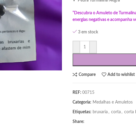
Pedra Turmalina Negra
“Descubra o Amuleto de Turmalina 
energias negativas e acompanha voc
3 em stock
Compare
Add to wishlist
REF:
00715
Categoria:
Medalhas e Amuletos
Etiquetas:
bruxaria
,
corta
,
corta 
Share: