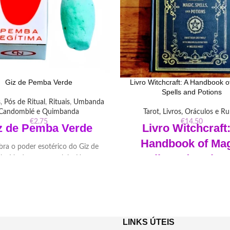
Giz de Pemba Verde
Livro Witchcraft: A Handbook o
Spells and Potions
s
,
Pós de Ritual
,
Rituais
,
Umbanda
Candomblé e Quimbanda
Tarot, Livros, Oráculos e R
€
2.75
€
14.50
z de Pemba Verde
Livro Witchcraft
Handbook of Ma
ra o poder esotérico do Giz de
Spells and Potion
ba Verde em nossa loja. Uma
amenta versátil para proteção,
Anastasia Greyw
icação e conexão espiritual em
práticas esotéricas.
"Descubra os segredos ancestr
bruxaria neste envolvente L
 Ferramenta Esotérica Versátil
Witchcraft. Explore rituais, fei
LINKS ÚTEIS
Peso : 30 gr
práticas para despertar seu poder