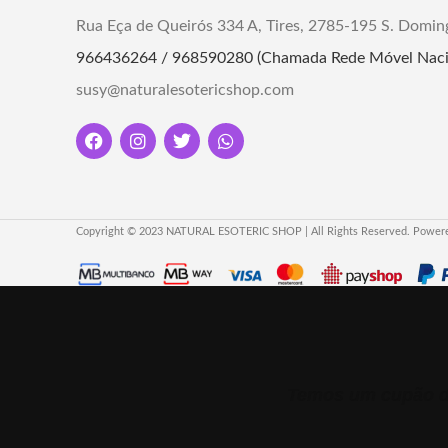
Rua Eça de Queirós 334 A, Tires, 2785-195 S. Domin
966436264 / 968590280 (Chamada Rede Móvel Naci
susy@naturalesotericshop.com
Copyright © 2023 NATURAL ESOTERIC SHOP | All Rights Reserved. Power
Temos um cupão de