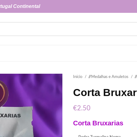
tugal Continental
Início
/
Medalhas e Amuletos
/
Corta Bruxar
€
2.50
Corta Bruxarias