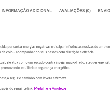
INFORMAÇÃO ADICIONAL
AVALIAÇÕES (0)
ENVI
ruxarias
cida por cortar energias negativas e dissipar influências nocivas do ambie
la de colo – acompanhando seus passos com discrição e eficácia.
ual, ele atua como um escudo contra inveja, mau-olhado, ataques energétic
, promovendo equilíbrio e segurança energética.
deseja seguir o caminho com leveza e firmeza.
ravés do seguinte link:
Medalhas e Amuletos