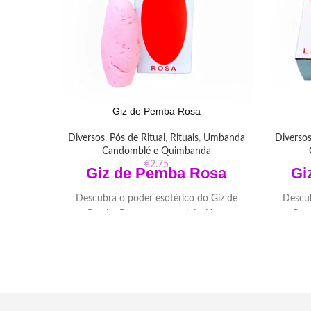
Giz de Pemba Rosa
Diversos
,
Pós de Ritual
,
Rituais
,
Umbanda
Diverso
Candomblé e Quimbanda
€
2.75
Giz de Pemba Rosa
Gi
Descubra o poder esotérico do Giz de
Descub
Pemba Rosa em nossa loja. Uma
Pem
ferramenta versátil para proteção,
ferr
purificação e conexão espiritual em
purif
práticas esotéricas.
Uma Ferramenta Esotérica Versátil
Uma
Peso:
30 gr