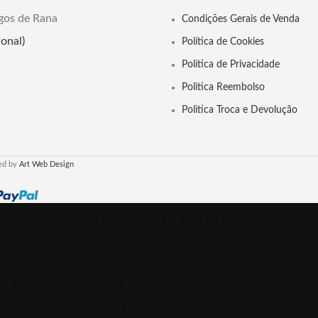
e transformar sua vida."
gos de Rana
Condições Gerais de Venda
Editora: Wellfleet Pres
onal)
Política de Cookies
Data da publicação: 20
Política de Privacidade
Idioma: Inglês
Politica Reembolso
Número de páginas : 2
Politica Troca e Devolução
Dimensões : 22x14x3
Aproveite a magia ao seu red
ed by
Art Web Design
Witchcraft, um guia ilustrado d
antigas, feitiços, cantos, ritu
encantamentos de todo o m
Seja Bem vindo a nossa Loja
 10% de desconto para todos os clientes em comp
Use o Cupão: