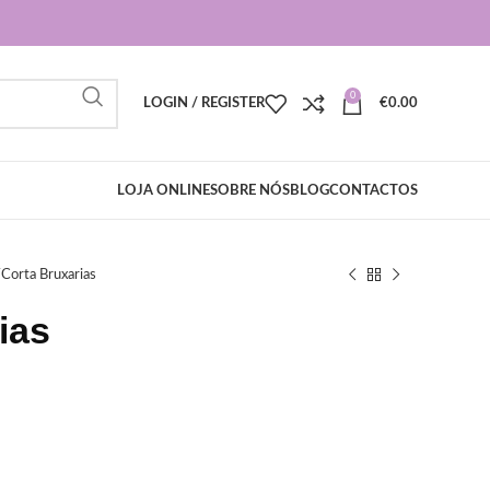
0
LOGIN / REGISTER
€
0.00
LOJA ONLINE
SOBRE NÓS
BLOG
CONTACTOS
Corta Bruxarias
ias