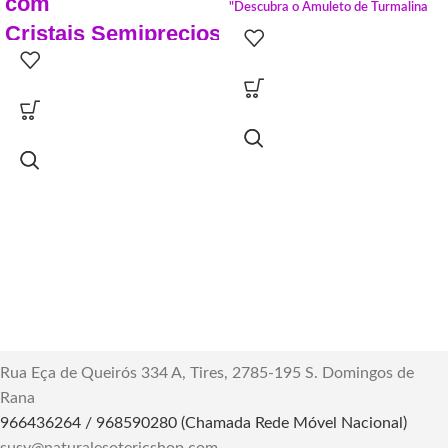
com
"Descubra o Amuleto de Turmalina
Cristais
Semipreciosos
Negra para proteção pessoal. O
Corta Bruxarias bloqueia energias
negativas e acompanha você no
Bruxinhas:
bolso ou na bolsa. Visite-nos."
Do Amor
Da Sorte
Da Felicidade
Do Dinheiro
Peso:
0.005 g
Dimensões:
5.1 × 2 × 3.1 cm
Explore o universo das bruxinhas
mágicas com cristais semipreciosos.
Descubra seus significados, usos e
conexões espirituais para atrair amor,
sorte, felicidade e prosperidade.
Experimente a magia dos cristais em
sua jornada espiritual!
Rua Eça de Queirós 334 A, Tires, 2785-195 S. Domingos de
Rana
966436264 / 968590280 (Chamada Rede Móvel Nacional)
susy@naturalesotericshop.com