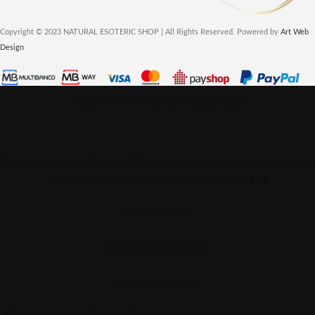
Copyright © 2023 NATURAL ESOTERIC SHOP | All Rights Reserved. Powered by
Art Web
Design
Seja Bem vindo a nossa Loja
Temos um cupão de 10% de desconto para todos os
clientes em compras minimas de 10€
Use o Cupão:
2CQY53FE
Fique atento(a).
Siga-nos nas Redes Sociais e descubra promoções