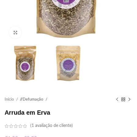
Click to enlarge
Início
/
Defumação
Arruda em Erva
(
1
avaliação de cliente)