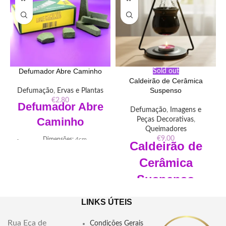
Defumador Abre Caminho
Sold out
Caldeirão de Cerâmica
Suspenso
Defumação
,
Ervas e Plantas
€
2.80
Defumador Abre
Defumação
,
Imagens e
Caminho
Peças Decorativas
,
Queimadores
€
9.00
Dimensões:
4cm
Caldeirão de
Peso:
55 grs
Cerâmica
20
tabletes
Suspenso
Descubra a poderosa influência
Aromaterapia - Resinas,
do Defumador Abre Caminho -
LINKS ÚTEIS
essências e ceras.
uma fusão de ervas que
desbloqueia caminhos e remove
Dimensões: 13x9,9x18,7cm
Rua Eça de
Condições Gerais