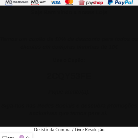
Seja Bem vindo a nossa Loja
Temos um cupão de 10% de desconto para todos os
clientes em compras minimas de 10€
Use o Cupão:
2CQY53FE
Fique atento(a).
Siga-nos nas Redes Sociais e descubra promoções
exclusivas que temos para si.
Desistir da Compra / Livre Resolução
0