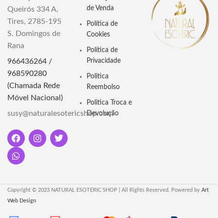
obstáculos. Transforme sua
de Venda
Queirós 334 A,
jornada com a fumaça
"Adicione um toque mágico à sua
purificadora e a conexão
Tires, 2785-195
Política de
prática com o Caldeirão de
espiritual.
S. Domingos de
Cerâmica Suspenso. Perfeito para
Cookies
rituais e decoração. Encontre na
Rana
Política de
nossa loja online."
966436264 /
Privacidade
968590280
Politica
(Chamada Rede
Reembolso
Móvel Nacional)
Politica Troca e
susy@naturalesotericshop.com
Devolução
Copyright © 2023 NATURAL ESOTERIC SHOP | All Rights Reserved. Powered by
Art
Web Design