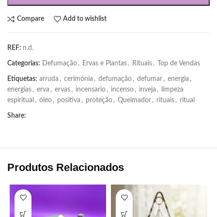
Compare
Add to wishlist
REF:
n.d.
Categorias:
Defumação
,
Ervas e Plantas
,
Rituais
,
Top de Vendas
Etiquetas:
arruda
,
cerimónia
,
defumação
,
defumar
,
energia
,
energias
,
erva
,
ervas
,
incensario
,
incenso
,
inveja
,
limpeza
espiritual
,
óleo
,
positiva
,
proteção
,
Queimador
,
rituais
,
ritual
Share:
Produtos Relacionados