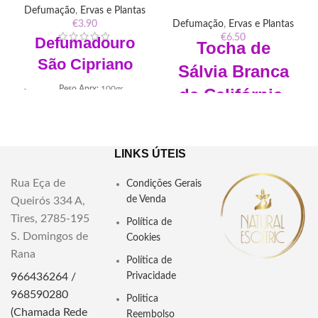
Defumação
,
Ervas e Plantas
€
3.90
Defumação
,
Ervas e Plantas
€
6.50
Defumadouro
Tocha de
São Cipriano
Sálvia Branca
Peso Aprx:
100gr
da
Califórnia
Ingredientes:
Mistura de Ervas
Dimensões:
entre 10 a 12cm
Descubra o poder místico do
Diâmetro: cerca de 2,8cm
Defumadouro São Cipriano.
LINKS ÚTEIS
Salvia Branca da Califórnia
Aromatize seus rituais com a
energia espiritual deste incenso,
Rua Eça de
Condições Gerais
Tocha de Sálvia Branca da
conectando-se a São Cipriano
de Venda
Queirós 334 A,
Califórnia – purifica, protege e
para orientação e proteção.
eleva a energia. Limpeza espiritual
Tires, 2785-195
Energize sua jornada esotérica.
Política de
profunda para corpo, mente e
S. Domingos de
Cookies
ambiente.
Rana
Política de
Descubra a energia purificadora
966436264 /
Privacidade
da tocha de sálvia branca da
Califórnia. Perfeita para limpeza
968590280
Politica
espiritual e esotérica, esta
(Chamada Rede
Reembolso
ferramenta sagrada eleva sua