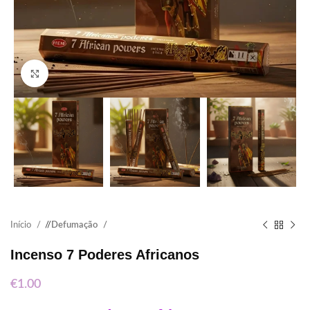
Click to enlarge
Início
/
Defumação
Incenso 7 Poderes Africanos
€
1.00