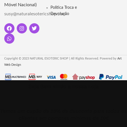
Móvel Nacional)
prática ritualística e renova o
Politica Troca e
ambiente. Conheça mais!
susy@naturalesotericshop.com
Devolução
Copyright © 2023 NATURAL ESOTERIC SHOP | All Rights Reserved. Powered by
Art
Web Design
Seja Bem vindo a nossa Loja
Temos um cupão de 10% de desconto para todos os
clientes em compras minimas de 10€