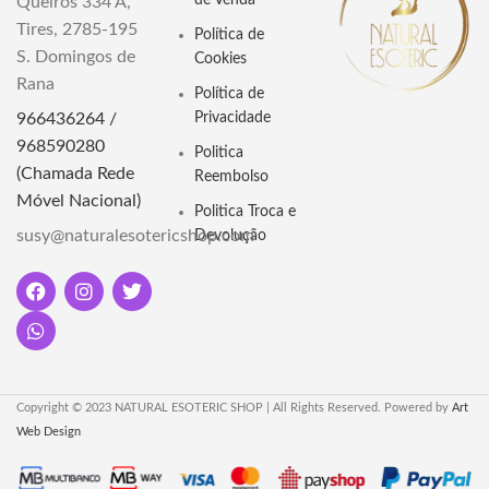
de Venda
Queirós 334 A,
espiritual."
O Pequeno Ritual Iemanjá é uma
Tires, 2785-195
Política de
homenagem à majestosa
Dimensões: 15cm por 1,5cm
S. Domingos de
divindade das águas, Iemanjá.
Cookies
Rana
Esta vela combina a luz suave das
Política de
velas com uma fragrância
966436264 /
Privacidade
especial, criando uma experiência
968590280
espiritual única.
Politica
(Chamada Rede
Reembolso
Móvel Nacional)
Politica Troca e
susy@naturalesotericshop.com
Devolução
Copyright © 2023 NATURAL ESOTERIC SHOP | All Rights Reserved. Powered by
Art
Web Design