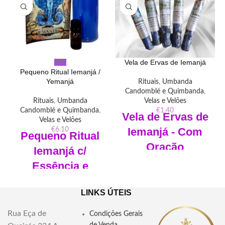
Vela de Ervas de Iemanjá
Hot
Pequeno Ritual Iemanjá /
Yemanjá
Rituais
,
Umbanda
Candomblé e Quimbanda
,
Rituais
,
Umbanda
Velas e Velões
Candomblé e Quimbanda
,
€
1.40
Vela de Ervas de
Velas e Velões
Iemanjá - Com
€
6.10
Pequeno Ritual
O
ração
Iemanjá c/
Essência e
"Encontre a Vela de Ervas de
Iemanjá em nossa loja - Uma
Oração
poderosa ferramenta espiritual
LINKS ÚTEIS
que combina as energias da
Composição
: 1 Vela em copo de
Rainha do Mar com as
plástico, 1 essência, 1 oração e
propriedades mágicas das ervas
Rua Eça de
Condições Gerais
instruções de utilização.
para proteção e conexão