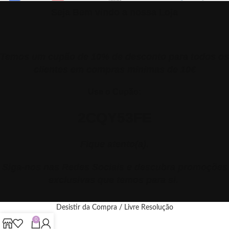
Seja Bem vindo a nossa Loja
Temos um cupão de 10% de desconto para todos os
clientes em compras minimas de 10€
Use o Cupão:
2CQY53FE
Fique atento(a).
Siga-nos nas Redes Sociais e descubra promoções
exclusivas que temos para si.
Desistir da Compra / Livre Resolução
0