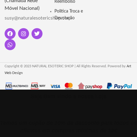
(Chamada Rede
Reembolso
Móvel Nacional)
Politica Troca e
susy@naturalesotericshop.com
Devolução
Copyright © 2023 NATURAL ESOTERIC SHOP | All Rights Reserved. Powered by
Art
Web Design
Seja Bem vindo a nossa Loja
Temos um cupão de 10% de desconto para todos os
clientes em compras minimas de 10€