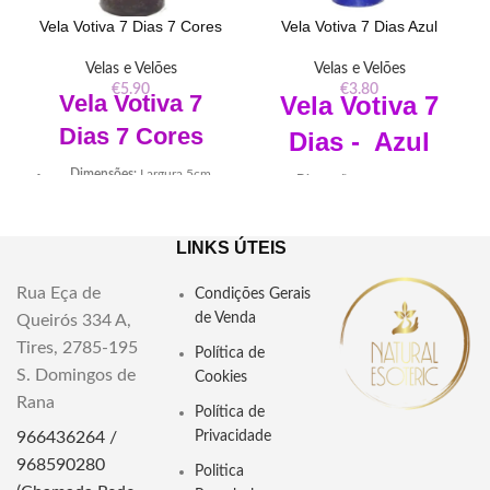
Vela Votiva 7 Dias 7 Cores
Vela Votiva 7 Dias Azul
Velas e Velões
Velas e Velões
€
5.90
€
3.80
Vela Votiva 7
Vela Votiva 7
Dias 7 Cores
Dias - Azul
Dimensões:
Largura 5cm
Dimensões:
Largura 5cm;
Altura 14,5
Altura 14,5
Material:
Parafina, pavio
Material:
Parafina e pavio
LINKS ÚTEIS
Informação útil:
Para que a
Informação útil:
Para que a
vela dure os 7 dias não retirar
vela dure os 7 dias não retirar
Rua Eça de
Condições Gerais
o plastico envolvente
o plastico envolvente
de Venda
Queirós 334 A,
"Conheça a essência espiritual das
Tires, 2785-195
Política de
velas votivas 7 dias 7 cores,
S. Domingos de
Cookies
alinhadas aos chacras,
Rana
promovendo equilíbrio e
Política de
transformação em rituais
966436264 /
Privacidade
esotéricos. Descubra suas
968590280
energias sagradas."
Politica