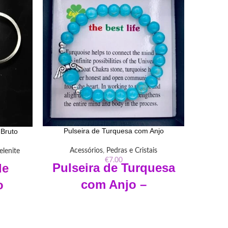
Pulseira de Turquesa com Anjo
 Bruto
Rolo D
Acessórios
,
Pedras e Cristais
elenite
€
7.00
Acessó
Pulseira de Turquesa
e
com Anjo –
o
Mas
Pedra Rolada
‘Pedra
x 4cm
da Paz e da Cura’