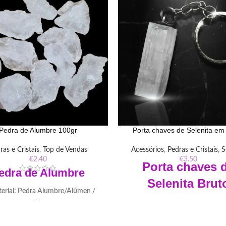
Pedra de Alumbre 100gr
Porta chaves de Selenita em
ras e Cristais
,
Top de Vendas
Acessórios
,
Pedras e Cristais
,
S
€
2.40
€
3.50
Porta
chaves
d
edra de
Alumbre
Selenita Brut
erial: Pedra Alumbre/Alúmen /
Hume
Dimensões: Medidas apro
Peso: 100gr
Material: Selenita