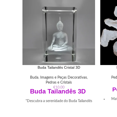
Buda Tailandês Cristal 3D
Buda
,
Imagens e Peças Decorativas
,
Ped
Pedras e Cristais
€
10.00
P
Buda
Tailandês
3D
Mat
"Descubra a serenidade do Buda Tailandês
Cristal 3D Laser. Detalhes precisos e uma
aura de paz em cada gravação a laser.