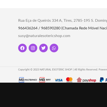
Adorne seu espaço com esta obra de arte
espiritual."
Devid
Dimensões: Comprimento 5cm Largura
5cm Altura 8cm
Rua Eça de Queirós 334 A, Tires, 2785-195 S. Domin
Material: Cristal
"Descub
966436264 / 968590280 (Chamada Rede Móvel Naci
sua c
Informaçao: Não inclui base led
susy@naturalesotericshop.com
signific
neste
Copyright © 2023 NATURAL ESOTERIC SHOP | All Rights Reserved. Power