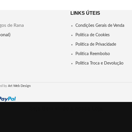
Imagem ilustrativa
"Descubra o porta-chaves de sel
LINKS ÚTEIS
o a sua composição cada pedra é
bruto: um símbolo de paz e puri
única e varia de forma e peso
Leve energias positivas e pro
gos de Rana
Condições Gerais de Venda
espiritual com você, onde quer 
ra os usos da Pedra de Alumbre e
onal)
Política de Cookies
onexão espiritual. Explore seus
Política de Privacidade
ados e propriedades multifacetadas
 mineral versátil. Adquira aqui."
Politica Reembolso
Politica Troca e Devolução
ed by
Art Web Design
Seja Bem vindo a nossa Loja