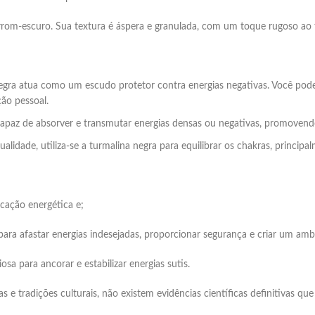
arrom-escuro. Sua textura é áspera e granulada, com um toque rugoso ao 
egra atua como um escudo protetor contra energias negativas. Você pod
ção pessoal.
capaz de absorver e transmutar energias densas ou negativas, promovend
alidade, utiliza-se a turmalina negra para equilibrar os chakras, princip
icação energética e;
 para afastar energias indesejadas, proporcionar segurança e criar um amb
a para ancorar e estabilizar energias sutis.
e tradições culturais, não existem evidências científicas definitivas qu