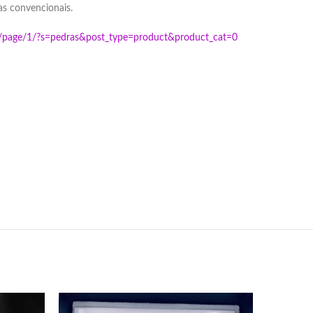
as convencionais.
om/page/1/?s=pedras&post_type=product&product_cat=0