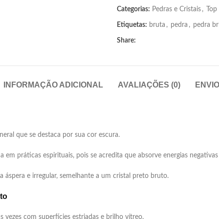
Categorias:
Pedras e Cristais
,
Top
Etiquetas:
bruta
,
pedra
,
pedra br
Share:
INFORMAÇÃO ADICIONAL
AVALIAÇÕES (0)
ENVI
ra em Bruto
eral que se destaca por sua cor escura.
em práticas espirituais, pois se acredita que absorve energias negativas
áspera e irregular, semelhante a um cristal preto bruto.
to
 vezes com superfícies estriadas e brilho vítreo.