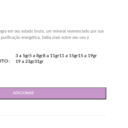
gra em seu estado bruto, um mineral reverenciado por sua
purificação energética. Saiba mais sobre seu uso e
3 a 5gr
5 a 8gr
8 a 11gr
11 a 15gr
15 a 19gr
UTO
19 a 23gr
31gr
ADICIONAR