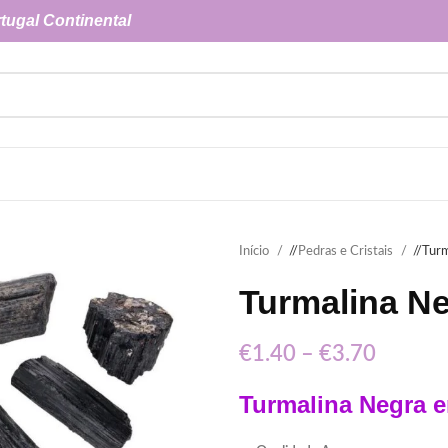
tugal Continental
Início
/
Pedras e Cristais
/
Turm
Turmalina N
€
1.40
–
€
3.70
Turmalina Negra 