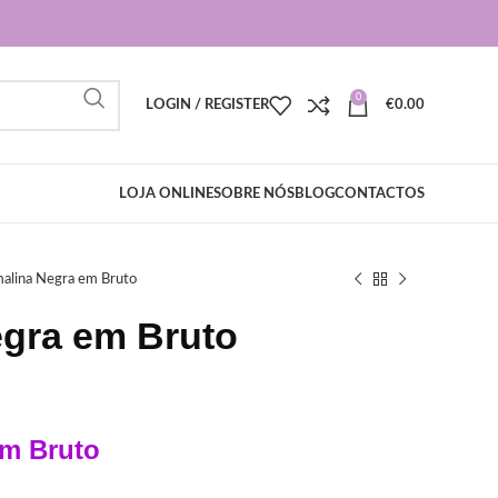
0
LOGIN / REGISTER
€
0.00
LOJA ONLINE
SOBRE NÓS
BLOG
CONTACTOS
alina Negra em Bruto
egra em Bruto
em Bruto