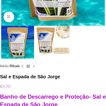
Click to enlarge
Início
/
Rituais
Sal e Espada de São Jorge
€
3.70
Banho de Descarrego e Proteção- Sal e
Espada de São Jorge