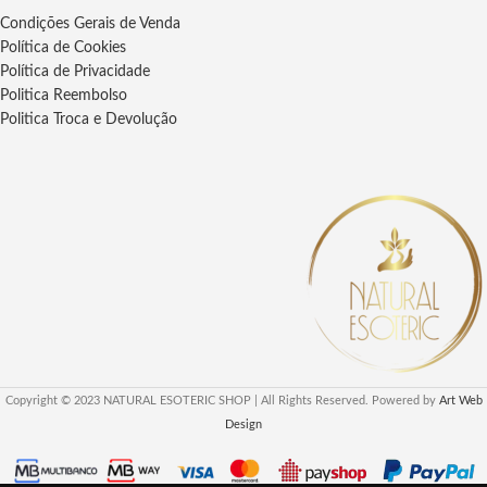
dissipando inveja e olho gordo.
Condições Gerais de Venda
Explore a Poderosa Essência da
Política de Cookies
Erva 7 Ervas: Conheça Seus
Política de Privacidade
Benefícios, Usos Mágicos e
Politica Reembolso
Energia Vibrante. Eleva a
Politica Troca e Devolução
Espiritualidade e Promove
Proteção Descubra Agora
Copyright © 2023 NATURAL ESOTERIC SHOP | All Rights Reserved. Powered by
Art Web
Design