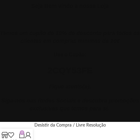
Seja Bem vindo a nossa Loja
Temos um cupão de 10% de desconto para todos os
clientes em compras minimas de 10€
Use o Cupão:
2CQY53FE
Fique atento(a).
Siga-nos nas Redes Sociais e descubra promoções
exclusivas que temos para si.
Desistir da Compra / Livre Resolução
0