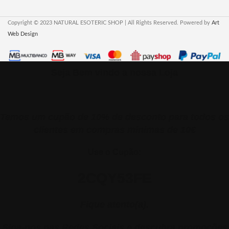
Copyright © 2023 NATURAL ESOTERIC SHOP | All Rights Reserved. Powered by
Art
Web Design
Seja Bem vindo a nossa Loja
Temos um cupão de 10% de desconto para todos os
clientes em compras minimas de 10€
Use o Cupão:
2CQY53FE
Fique atento(a).
Siga-nos nas Redes Sociais e descubra promoções