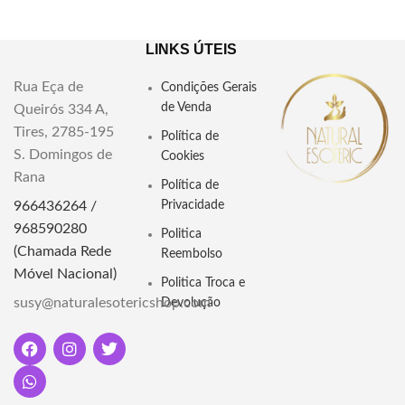
Arruda
Marca:
Natur Ecológico
Peso:
95gr
Composição:
Arruda, alecrim e
LINKS ÚTEIS
sândalo
O sabonete de arruda da Murray
Rua Eça de
Condições Gerais
Peso:
85gr
e Lanman oferece uma
de Venda
Queirós 334 A,
purificação profunda e proteção
espiritual. Conheça seus
Tires, 2785-195
Política de
benefícios e como usá-lo para
S. Domingos de
Cookies
elevar sua energia e afastar
Rana
influências negativas.
Política de
966436264 /
Privacidade
968590280
Politica
(Chamada Rede
Reembolso
Móvel Nacional)
Politica Troca e
susy@naturalesotericshop.com
Devolução