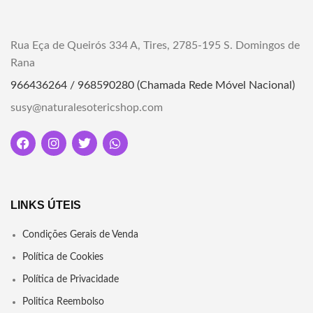
haver variação de peso e
Quartzo Rosa. Acessório
tamanho
espiritual para equilíbrio
emocional. Adquira já em nossa
Rua Eça de Queirós 334 A, Tires, 2785-195 S. Domingos de
"Descubra a poderosa energia da
loja!"
Rana
Cianita Negra com nosso
pendente exclusivo. Conecte-se
966436264 / 968590280 (Chamada Rede Móvel Nacional)
espiritualmente, proteja-se e
encontre equilíbrio com essa
susy@naturalesotericshop.com
gema única. Adquira agora e
eleve sua jornada espiritual!"
LINKS ÚTEIS
Condições Gerais de Venda
Política de Cookies
Política de Privacidade
Politica Reembolso