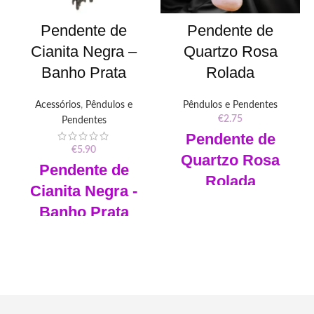
Pendente de
Pendente de
Cianita Negra –
Quartzo Rosa
Banho Prata
Rolada
Acessórios
,
Pêndulos e
Pêndulos e Pendentes
€
2.75
Pendentes
Pendente de
€
5.90
Quartzo Rosa
Pendente de
Rolada
Cianita Negra -
Material:
Quartzo Rosa
Banho Prata
Peso:
Entre 5 a 8 gr
Material:
Cianita Negra
Cada Peça é única e pode
Dimensões:
largura: 1cm
haver variações de tamanho e
comprimento: 5cm
peso
Peso:
entre 5 a 6gr
"Descubra a energia curativa e o
Cada
peça é única e pode
amor próprio com o Pendente de