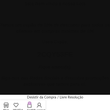
Seja Bem vindo a nossa Loja
Temos um cupão de 10% de desconto para todos os
clientes em compras minimas de 10€
Use o Cupão:
2CQY53FE
Fique atento(a).
Siga-nos nas Redes Sociais e descubra promoções
exclusivas que temos para si.
Desistir da Compra / Livre Resolução
0