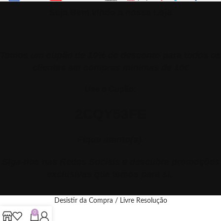
Seja Bem vindo a nossa Loja
Temos um cupão de 10% de desconto para todos os
clientes em compras minimas de 10€
Use o Cupão:
2CQY53FE
Fique atento(a).
Siga-nos nas Redes Sociais e descubra promoções
exclusivas que temos para si.
Desistir da Compra / Livre Resolução
0