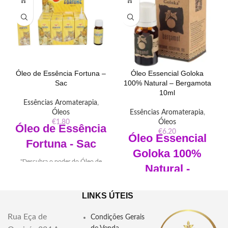
Óleo de Essência Fortuna –
Óleo Essencial Goloka
Sac
100% Natural – Bergamota
10ml
Essências Aromaterapia
,
Óleos
Essências Aromaterapia
,
€
1.80
Óleos
Óleo de Essência
€
6.20
Óleo Essencial
Fortuna - Sac
Goloka 100%
"Descubra o poder do Óleo de
Natural -
Essência Fortuna - Sac e sua
conexão espiritual e esotérica.
Bergamota 10ml
Explore suas origens, uso
LINKS ÚTEIS
ritualístico e integração com
Marca:
Goloka
práticas mágicas para atrair sorte
Rua Eça de
Material:
Óleo Essencial e
Condições Gerais
e prosperidade em sua vida."
Vidro