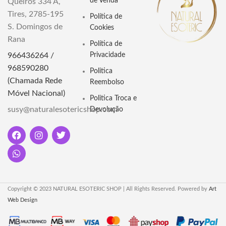
de Venda
Queirós 334 A,
Óleo de Fragrância
Diluição:
100% Puro
Tires, 2785-195
Política de
10ml
S. Domingos de
Cookies
Vegano:
Sim
Observação:
Não aplicar na
Rana
Livre de crueldade animal:
Sim
Política de
pele
966436264 /
Privacidade
Livre de Trabalho Infantil:
Sim
968590280
Politica
Descubra o Óleo Essencial
(Chamada Rede
Reembolso
Goloka Natural - Bergamota.
Móvel Nacional)
Conheça suas propriedades
Politica Troca e
terapêuticas, uso na aromaterapia
susy@naturalesotericshop.com
Devolução
e sua conexão espiritual e
esotérica.
Copyright © 2023 NATURAL ESOTERIC SHOP | All Rights Reserved. Powered by
Art
Web Design