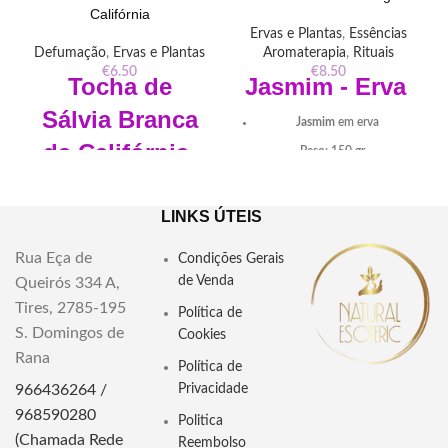
Califórnia
Ervas e Plantas
,
Essências
Defumação
,
Ervas e Plantas
Aromaterapia
,
Rituais
€
6.50
€
8.50
Tocha de
Jasmim - Erva
Sálvia Branca
Jasmim
em erva
da
Califórnia
Peso: 150 gr
Dimensões:
entre 10 a 12cm
"Descubra a magia do Jasmim –
Erva 150gr – erva sagrada do
LINKS ÚTEIS
Diâmetro: cerca de 2,8cm
amor e da harmonia. Purifica,
Salvia Branca da Califórnia
eleva a vibração e atrai
Rua Eça de
Condições Gerais
prosperidade, paz e energia
de Venda
Queirós 334 A,
Tocha de Sálvia Branca da
positiva."
Califórnia – purifica, protege e
Tires, 2785-195
Política de
eleva a energia. Limpeza espiritual
S. Domingos de
Cookies
profunda para corpo, mente e
Rana
ambiente.
Política de
966436264 /
Privacidade
Descubra a energia purificadora
da tocha de sálvia branca da
968590280
Politica
Califórnia. Perfeita para limpeza
(Chamada Rede
Reembolso
espiritual e esotérica, esta