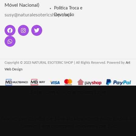
Móvel Nacional)
ferramenta sagrada eleva sua
Politica Troca e
prática ritualística e renova o
susy@naturalesotericshop.com
Devolução
ambiente. Conheça mais!
Copyright © 2023 NATURAL ESOTERIC SHOP | All Rights Reserved. Powered by
Art
Web Design
Seja Bem vindo a nossa Loja
Temos um cupão de 10% de desconto para todos os
clientes em compras minimas de 10€