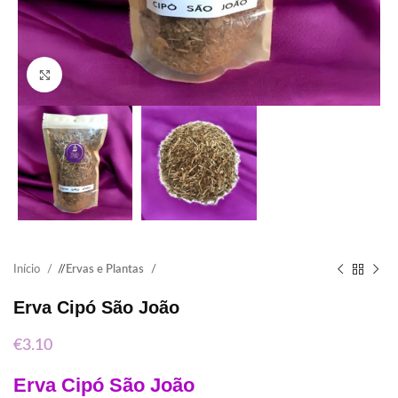
Click to enlarge
Início
/
Ervas e Plantas
Erva Cipó São João
€
3.10
Erva Cipó São João