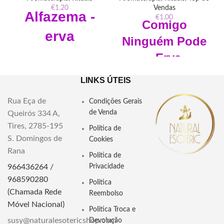
€
1.20
Vendas
Alfazema -
€
1.00
Comigo
erva
Ninguém Pode
- Erva
Alfazema em erva
Peso: 10 gr
Descubra o uso esotérico da
LINKS ÚTEIS
Comigo-Ninguém-Pode, uma
"Explore a versatilidade e aroma
planta poderosa para proteção,
relaxante da erva Alfazema. Uma
Rua Eça de
Condições Gerais
neutralização de energias
escolha natural para bem-estar e
de Venda
Queirós 334 A,
negativas e defesa espiritual em
aromaterapia. Encontre Alfazema
rituais e práticas energéticas.
Tires, 2785-195
de alta qualidade em nossa loja."
Política de
S. Domingos de
Peso: 10gr
Cookies
Rana
Política de
"Aprenda o uso esotérico da
966436264 /
Privacidade
Comigo Ninguém Pode, planta de
forte proteção espiritual, usada
968590280
Politica
para afastar energias negativas e
(Chamada Rede
Reembolso
neutralizar inveja em rituais."
Móvel Nacional)
Politica Troca e
susy@naturalesotericshop.com
Devolução