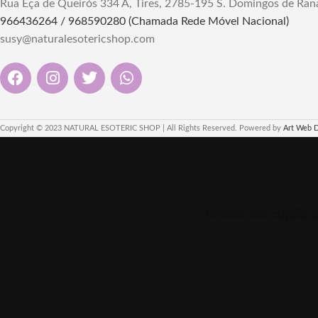
Rua Eça de Queirós 334 A, Tires, 2785-195 S. Domingos de Ran
Florida Water é uma
quebrando feitiços, maldições e dissipando
poderosa para limpez
966436264 / 968590280 (Chamada Rede Móvel Nacional)
inveja e olho gordo.
feitiços e abre cami
susy@naturalesotericshop.com
Para adicionar ao banho , fazer uma infusão
Atrai Sorte, Sucesso
para despejar no corpo, rituais e
"Descubra a Água
defumação.
Lanman 270ml – puri
7 Forças Sagradas, Ervas dos Orixás, Anti
energia. Essencial 
Crise e Sucesso, purificação do local e a
banhos e limp
limpeza de energias, afastam o mal,
Copyright © 2023 NATURAL ESOTERIC SHOP | All Rights Reserved. Powered by
Art Web 
quebrando feitiços, maldições e dissipando
inveja e olho gordo.
Explore a Poderosa Essência da Erva 7
Ervas: Conheça Seus Benefícios, Usos
Mágicos e Energia Vibrante. Eleva a
Temos um cupão de
Espiritualidade e Promove Proteção
Descubra Agora