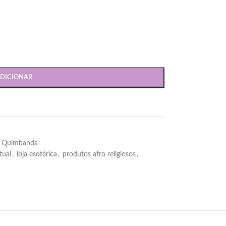
DICIONAR
 Quimbanda
itual
,
loja esotérica
,
produtos afro religiosos
,