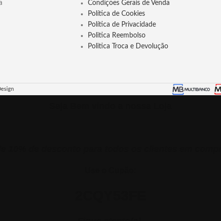
a
 colónia muito
desperta o amor, atrai boas energias e
Condições Gerais de Venda
a espiritual, contra
fortalece a autoconfiança. ideal para
Política de Cookies
nhos.
banhos e rituais de atração espiritual.
Política de Privacidade
 e Progresso
Adquira a sua em nossa loja."
Politica Reembolso
 da Flórida Murray &
Politica Troca e Devolução
fica, protege e eleva a
em rituais espirituais,
ezas energéticas."
Design
Seja Bem vindo a nossa Loja
 10% de desconto para todos os clientes em comp
Use o Cupão:
2CQY53FE
Fique atento(a).