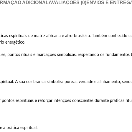
ORMAÇÃO ADICIONAL
AVALIAÇÕES (0)
ENVIOS E ENTREG
ricano 
ticas espirituais de matriz africana e afro-brasileira. Também conhecido
rio energético.
ies, pontos rituais e marcações simbólicas, respeitando os fundamentos tr
espiritual. A sua cor branca simboliza pureza, verdade e alinhamento, sen
pontos espirituais e reforçar intenções conscientes durante práticas rit
 a prática espiritual: