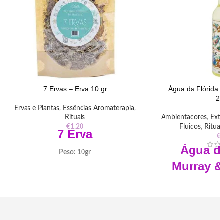
7 Ervas – Erva 10 gr
Água da Flórida
2
Ervas e Plantas
,
Essências Aromaterapia
,
Rituais
Ambientadores
,
Ext
€
1.20
Fluidos
,
Ritua
7 Erva
Água d
Peso: 10gr
7 Ervas contém : Arruda, Alecrim, Guiné,
Murray 
Comigo Ninguém Pode, Espada de S. Jorge,
Perú
Pimenteira e Manjericão.
7 Forças Sagradas, Ervas dos Orixás, Anti
Medidas: 24 cm 
Crise e Sucesso, purificação do local e a
Diâmet
limpeza de energias, afastam o mal,