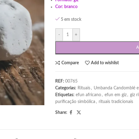
Formato: giz
Cor: branco
5 em stock
-
+
A
Compare
Add to wishlist
REF:
00765
Categorias:
Rituais
,
Umbanda Candomblé e
Etiquetas:
efun africano
,
efun em giz
,
giz r
purificação simbólica
,
rituais tradicionais
Share: