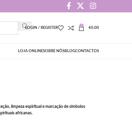
0
LOGIN / REGISTER
€
0.00
LOJA ONLINE
SOBRE NÓS
BLOG
CONTACTOS
teção, limpeza espiritual e marcação de símbolos
irituais africanas.