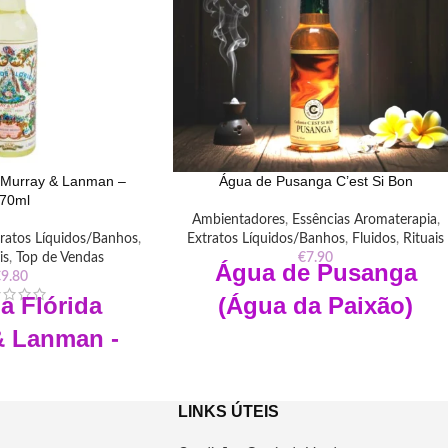
 Murray & Lanman –
Água de Pusanga C’est Si Bon
70ml
Ambientadores
,
Essências Aromaterapia
,
ratos Líquidos/Banhos
,
Extratos Líquidos/Banhos
,
Fluidos
,
Rituais
is
,
Top de Vendas
€
7.90
Água de
Pusanga
€
9.80
a Flórida
(Água da Paixão)
& Lanman -
Colonia de Pusanga - C'est Si Bon ( Murray
 270ml
& Lanman)
Frasco de 221ml
Comprimento x 5 cm
Autêntico e Original
LINKS ÚTEIS
ro ; 270ml
"Decubra a Água de pusanga c’est si bon: