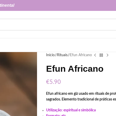
tinental
Início
/
Rituais
/
Efun Africano
Efun Africano
€
5.90
Efun africano em giz usado em rituais de pro
sagrados. Elemento tradicional de práticas esp
Utilização: espiritual e simbólica