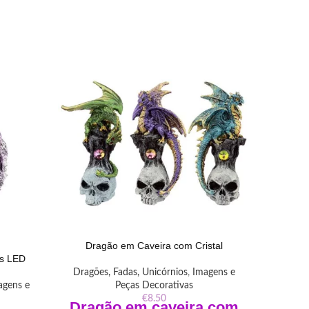
Dragão em Caveira com Cristal
Dragão 
ds LED
Dragões, Fadas, Unicórnios
,
Imagens e
Dragõe
agens e
Peças Decorativas
€
8.50
Dragão em caveira com
Dr