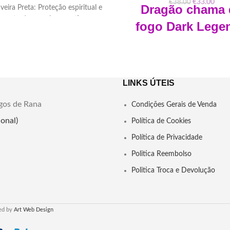
€
33.00
€
38.00
Dragão chama 
veira Preta: Proteção espiritual e
mento de energias negativas.
fogo
Dark Lege
a seu poder místico e purifique
Led
ambiente com esta ferramenta
esotérica."
Desperte o poder místico! Estát
 cortar e desmanchar trabalhos,
Dark Legends LED, com luz LED
arias, danos, ódios e todo o tipo de
LINKS ÚTEIS
Presenteie a si mesmo ou a qu
malefícios
ama com este símbolo de força e 
gos de Rana
Condições Gerais de Venda
Peso: 190gr
Dimensões: Altura 24cm L
onal)
Política de Cookies
16.5cm Profundidade 
Dimensões aprx: 8 x 9 x 4cm
Política de Privacidade
Material: Resina
Politica Reembolso
Promoção valida ao stock ex
Politica Troca e Devolução
Compre agora e leve a m
para sua casa!
ed by
Art Web Design