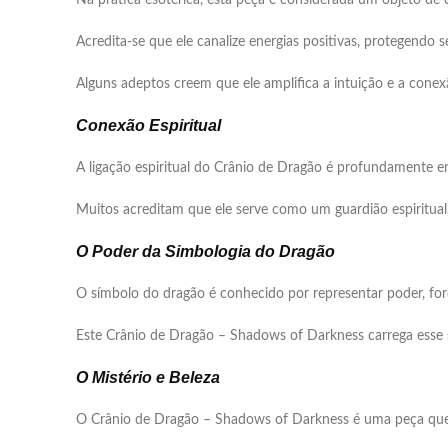
Na prática esotérica, esta peça é considerada um objeto de
Acredita-se que ele canalize energias positivas, protegendo 
Alguns adeptos creem que ele amplifica a intuição e a conexã
Conexão Espiritual
A ligação espiritual do Crânio de Dragão é profundamente e
Muitos acreditam que ele serve como um guardião espiritual
O Poder da Simbologia do Dragão
O símbolo do dragão é conhecido por representar poder, for
Este Crânio de Dragão – Shadows of Darkness carrega esse 
O Mistério e Beleza
O Crânio de Dragão – Shadows of Darkness é uma peça qu