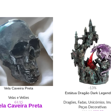
Vela Caveira Preta
-13%
Estátua Dragão Dark Legen
Velas e Velões
€
4.95
Dragões, Fadas, Unicórnios
,
Im
ela Caveira Preta
Peças Decorativas