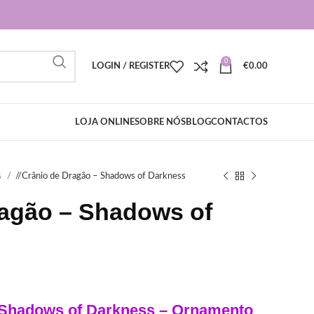
0
LOGIN / REGISTER
€
0.00
LOJA ONLINE
SOBRE NÓS
BLOG
CONTACTOS
s
/
Crânio de Dragão – Shadows of Darkness
ragão – Shadows of
 Shadows of Darkness – Ornamento