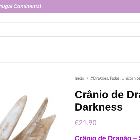
tugal Continental
Início
/
Dragões, Fadas, Unicórnio
Crânio de D
Darkness
€
21.90
Crânio de Dragão –