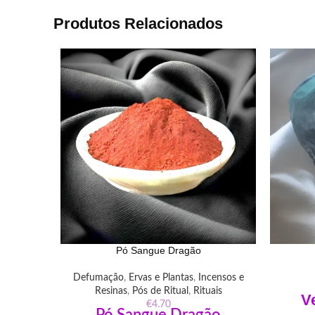
Produtos Relacionados
Pó Sangue Dragão
Defumação
,
Ervas e Plantas
,
Incensos e
Resinas
,
Pós de Ritual
,
Rituais
V
€
4.70