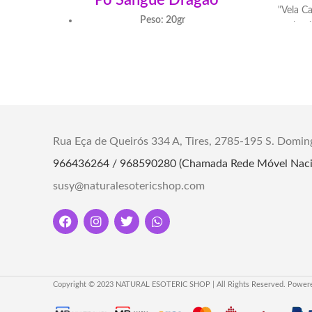
Pó Sangue Dragão
"Vela Ca
Peso: 20gr
bani
Descubr
Para utilizar em rituais afro-brasileiros
seu 
entre outros
Descubra o Pó Sangue Dragão, conheça o
Para
uso esotérico desse poderoso pó de
feitiç
proteção, amplificação energética e
conexão espiritual em rituais e práticas
Rua Eça de Queirós 334 A, Tires, 2785-195 S. Domin
mágicas.
966436264 / 968590280 (Chamada Rede Móvel Naci
susy@naturalesotericshop.com
Copyright © 2023 NATURAL ESOTERIC SHOP | All Rights Reserved. Power