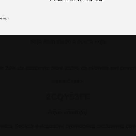
Politica Troca e Devolução
Design
Seja Bem vindo a nossa Loja
 10% de desconto para todos os clientes em comp
Use o Cupão:
2CQY53FE
Fique atento(a).
edes Sociais e descubra promoções exclusivas que