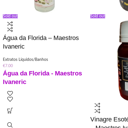
Sold out
Sold out
Água da Florida – Maestros
Ivaneric
Extratos Líquidos/Banhos
€
7.00
Água da Florida - Maestros
Ivaneric
250ml
Garrafa em vidro
"Descubra o poder místico da Água da Florida
pelos Maestros Ivaneric. Conheça sua história,
usos rituais e conexão espiritual nessa
Vinagre Esot
essência sagrada de purificação e elevação
– Maestros Iv