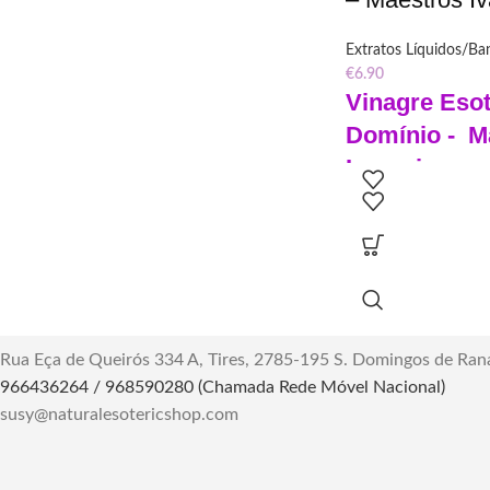
espiritual."
Extratos Líquidos/Ba
€
6.90
Vinagre Esot
Domínio - M
Ivaneric
Domínio:
Potenciar a
Vinagre Especial, feit
É utilizado jogando-
amuletos, untando vel
Seu uso é proibido po
Frasco de 60ml.
Vinagre esotérico de
Rua Eça de Queirós 334 A, Tires, 2785-195 S. Domingos de Ran
produto poderoso par
966436264 / 968590280 (Chamada Rede Móvel Nacional)
proteção, deve ser u
susy@naturalesotericshop.com
responsabilidade para 