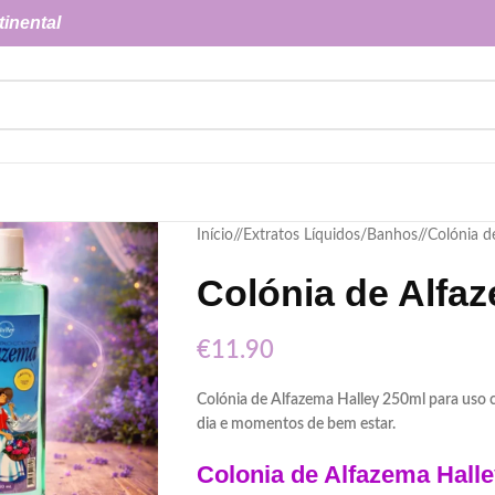
tinental
Início
/
Extratos Líquidos/Banhos
/
Colónia d
Colónia de Alfa
€
11.90
Colónia de Alfazema Halley 250ml para uso co
dia e momentos de bem estar.
Colonia de Alfazema Hall