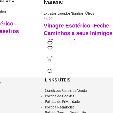
Ivaneric
nhos
Extratos Líquidos/Banhos
,
Óleos
€
6.90
érico -
Vinagre Esotérico -Feche
aestros
Caminhos a seus Inimigos
- Maestros Ivaneric
marração e domínio
Feche Caminhos a seus Inimigos.
o à mão.
Vinagre Especial, feito à mão.
o no chão, esfregando
É utilizado jogando-o no chão, esfregando
as, etc.
amuletos, untando velas, etc.
r via oral ou cutânea.
Seu uso é proibido por via oral ou cutânea.
Frasco de 60ml.
LINKS ÚTEIS
 Maestros Ivaneric: um
a
Vinagre esotérico de Maestros Ivaneric: um
a limpeza energética e
produto poderoso para limpeza energética e
Condições Gerais de Venda
sado com
proteção, deve ser usado com
Política de Cookies
várias finalidades.
responsabilidade para várias finalidades.
Política de Privacidade
Politica Reembolso