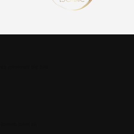
ras minimas de 10€
 temos para si.