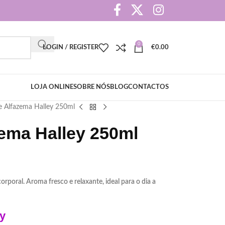
0
LOGIN / REGISTER
€
0.00
LOJA ONLINE
SOBRE NÓS
BLOG
CONTACTOS
e Alfazema Halley 250ml
zema Halley 250ml
rporal. Aroma fresco e relaxante, ideal para o dia a
ey