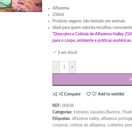
e
Alfazema
250ml
Produto vegano, não testado em animais
Ideal para quem valoriza escolhas consciente
“Descubra a Colónia de Alfazema Halley 250ml:
para o corpo, ambiente e práticas esotéricas.
2 em stock
-
+
A
Compare
Add to wishlist
REF:
00838
Categorias:
Extratos Líquidos/Banhos
,
Fluid
Etiquetas:
alfazema halley
,
alfazema portuga
corporal
,
colónia de alfazema
,
cuidados pes