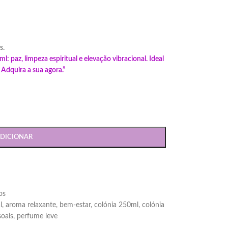
s.
 paz, limpeza espiritual e elevação vibracional. Ideal
 Adquira a sua agora.”
DICIONAR
os
l
,
aroma relaxante
,
bem-estar
,
colónia 250ml
,
colónia
soais
,
perfume leve