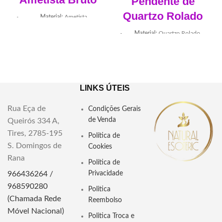
Pendente de
Quartzo Rolado
Material:
Ametista
Dimensões aprx:
2x1.5cm
Material:
Quartzo Rolado
Cada
Peça é única e pode
Peso:
Entre 4 a 6 gr
haver variações de tamanho e
Cada Peça é única e pode
peso
haver variações de tamanho e
Sem fio
peso
LINKS ÚTEIS
"Descubra a beleza e a energia
"Descubra a energia única do
Rua Eça de
espiritual do Pingente de
Condições Gerais
Pendente de Quartzo Rolado.
Ametista. Conheça seu
Conheça seu significado espiritual
de Venda
Queirós 334 A,
significado, propriedades
e esotérico. Adorne-se com a
Tires, 2785-195
Política de
terapêuticas e como incorporar
beleza e os benefícios deste
S. Domingos de
sua sabedoria espiritual em seu
Cookies
cristal."
dia a dia."
Rana
Política de
966436264 /
Privacidade
968590280
Politica
(Chamada Rede
Reembolso
Móvel Nacional)
Politica Troca e