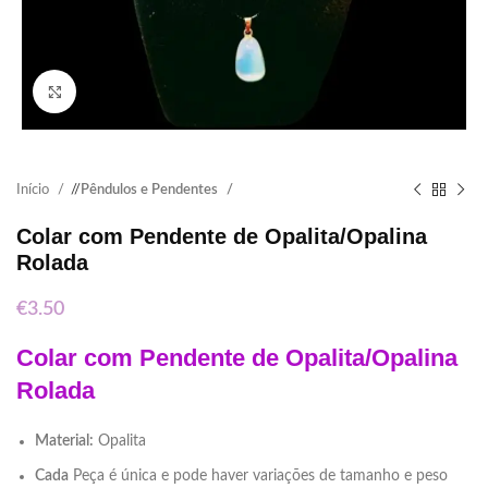
Click to enlarge
Início
/
Pêndulos e Pendentes
Colar com Pendente de Opalita/Opalina
Rolada
€
3.50
Colar com Pendente de Opalita/Opalina
Rolada
Material:
Opalita
Cada
Peça é única e pode haver variações de tamanho e peso