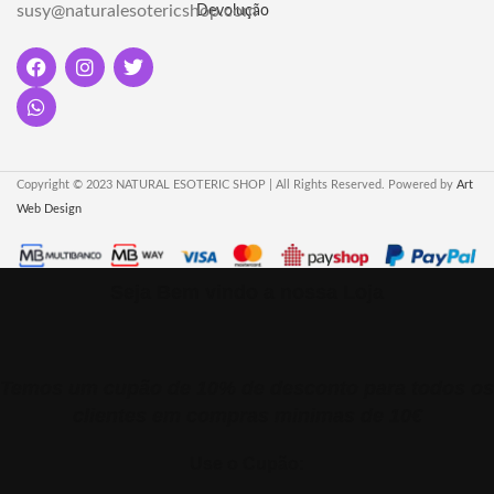
susy@naturalesotericshop.com
Devolução
Copyright © 2023 NATURAL ESOTERIC SHOP | All Rights Reserved. Powered by
Art
Web Design
Seja Bem vindo a nossa Loja
Temos um cupão de 10% de desconto para todos os
clientes em compras minimas de 10€
Use o Cupão: