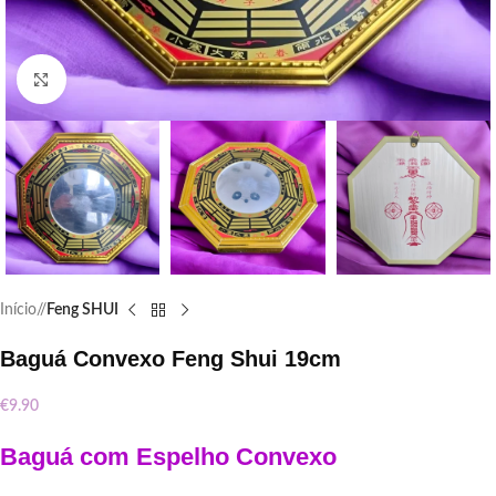
Click to enlarge
Início
/
Feng SHUI
Baguá Convexo Feng Shui 19cm
€
9.90
Baguá com Espelho Convexo