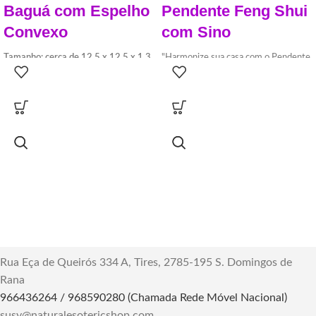
Baguá com Espelho
Pendente Feng Shui
Convexo
com Sino
Tamanho: cerca de 12,5 x 12,5 x 1,3
"Harmonize sua casa com o Pendente
cm.
Feng Shui com Sino. Este encantador
Feito de material de alta qualidade,
acessório não só adiciona beleza, mas
durável de usar.
também traz harmonia e equilíbrio aos
Um espelho convexo para proteção
seus espaços. Descubra mais!"
contra energia prejudicial ativa.
Dimensões:
3 x 26 cm
Perfeito para decoração de sua casa
peso:
15g
ou escritório.
"Descubra o Baguá com Espelho
Convexo – proteção no Feng Shui.
Reflete e afasta energias negativas,
criando um escudo espiritual para
casa ou trabalho."
Rua Eça de Queirós 334 A, Tires, 2785-195 S. Domingos de
Rana
966436264 / 968590280 (Chamada Rede Móvel Nacional)
susy@naturalesotericshop.com