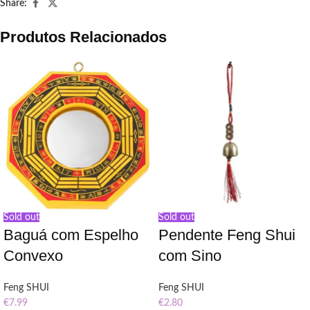
Share:
Produtos Relacionados
Sold out
Sold out
Baguá com Espelho
Pendente Feng Shui
Convexo
com Sino
Feng SHUI
Feng SHUI
€
7.99
€
2.80