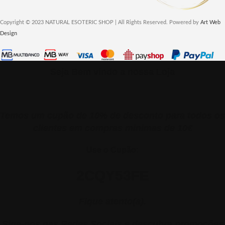
Copyright © 2023 NATURAL ESOTERIC SHOP | All Rights Reserved. Powered by
Art Web
Design
Seja Bem vindo a nossa Loja
Temos um cupão de 10% de desconto para todos os
clientes em compras minimas de 10€
Use o Cupão:
2CQY53FE
Fique atento(a).
Siga-nos nas Redes Sociais e descubra promoções