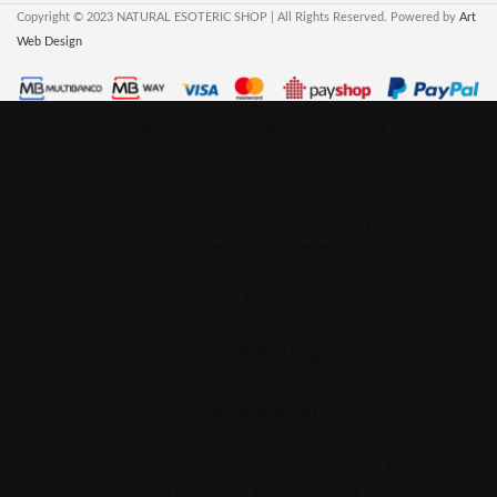
Copyright © 2023 NATURAL ESOTERIC SHOP | All Rights Reserved. Powered by
Art
Web Design
Seja Bem vindo a nossa Loja
Temos um cupão de 10% de desconto para todos os
clientes em compras minimas de 10€
Use o Cupão:
2CQY53FE
Fique atento(a).
Siga-nos nas Redes Sociais e descubra promoções
exclusivas que temos para si.