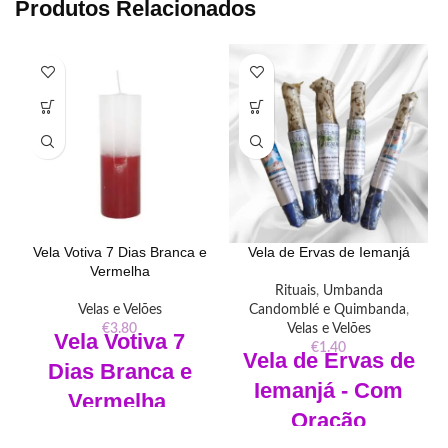
Produtos Relacionados
Vela Votiva 7 Dias Branca e
Vela de Ervas de Iemanjá
Vermelha
Rituais
,
Umbanda
Velas e Velões
Candomblé e Quimbanda
,
€
3.80
Velas e Velões
Vela Votiva 7
€
1.40
Vela de Ervas de
Dias Branca e
Iemanjá - Com
Vermelha
O
ração
Dimensões: Largura 5cm