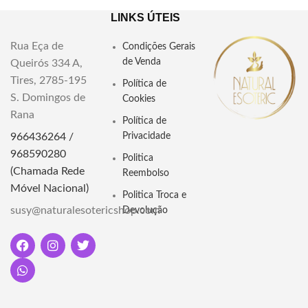
Altura 14,5
"Encontre a Vela de Ervas de
LINKS ÚTEIS
Iemanjá em nossa loja - Uma
Material: Parafina, pavio
poderosa ferramenta espiritual
que combina as energias da
Rua Eça de
Informação útil: Para que a
Condições Gerais
Rainha do Mar com as
vela dure os 7 dias não retirar
de Venda
Queirós 334 A,
propriedades mágicas das ervas
o plastico envolvente
Tires, 2785-195
Política de
para proteção e conexão
S. Domingos de
espiritual."
"Descubra a magia da Vela Votiva
Cookies
7 Dias Branca e Vermelha, uma
Rana
Dimensões: 15cm por 1,5cm
Política de
poderosa aliada em rituais
966436264 /
Privacidade
espirituais. Ilumine seus
caminhos, atraindo amor,
968590280
Politica
proteção e purificação.
(Chamada Rede
Reembolso
Transforme sua energia com essa
Móvel Nacional)
chama que transcende o visível,
Politica Troca e
guiando-o em uma jornada
susy@naturalesotericshop.com
Devolução
espiritual única."