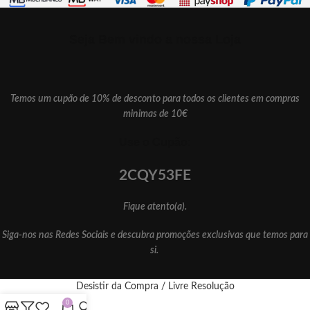
Seja Bem vindo a nossa Loja
Temos um cupão de 10% de desconto para todos os clientes em compras
minimas de 10€
Use o Cupão:
2CQY53FE
Fique atento(a).
Siga-nos nas Redes Sociais e descubra promoções exclusivas que temos para
si.
Desistir da Compra / Livre Resolução
0