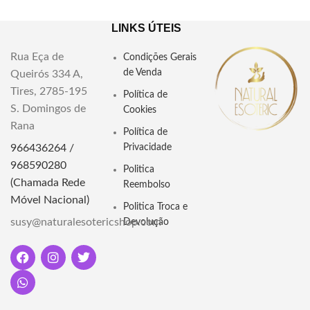
LINKS ÚTEIS
Rua Eça de
Condições Gerais
de Venda
Queirós 334 A,
Tires, 2785-195
Política de
S. Domingos de
Cookies
Rana
Política de
966436264 /
Privacidade
968590280
Politica
(Chamada Rede
Reembolso
Móvel Nacional)
Politica Troca e
susy@naturalesotericshop.com
Devolução