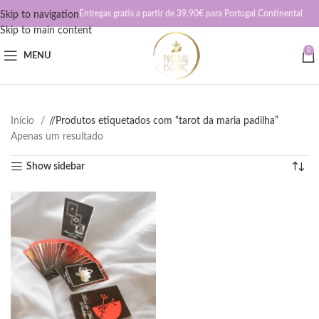
Entregas gratis a partir de 39.90€ para Portugal Continental
Skip to navigation
Skip to main content
0
MENU
Início
/
Produtos etiquetados com “tarot da maria padilha”
Apenas um resultado
Show sidebar