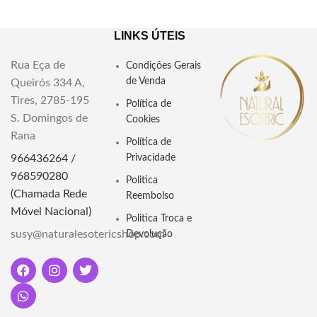
LINKS ÚTEIS
Rua Eça de
Condições Gerais
de Venda
Queirós 334 A,
Tires, 2785-195
Política de
S. Domingos de
Cookies
Rana
Política de
966436264 /
Privacidade
968590280
Politica
(Chamada Rede
Reembolso
Móvel Nacional)
Politica Troca e
susy@naturalesotericshop.com
Devolução