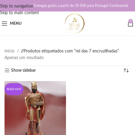
Entregas gratis a partir de 39.90€ para Portugal Continental
Skip to navigation
Skip to main content
0
MENU
Início
/
Produtos etiquetados com “rei das 7 encruzilhadas”
Apenas um resultado
Show sidebar
SOLD OUT