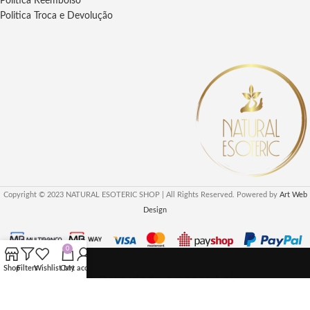
Politica Reembolso
Politica Troca e Devolução
Copyright © 2023 NATURAL ESOTERIC SHOP | All Rights Reserved. Powered by
Art Web
Design
0
Shop
Filters
Wishlist
Cart
My account
Seja Bem vindo a nossa Loja