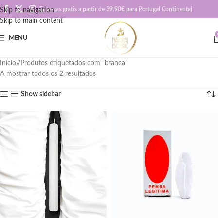
Entregas gratis a partir de 39.90€ para Portugal Continental
Skip to navigation
Skip to main content
MENU
Início
/
Produtos etiquetados com “branca”
A mostrar todos os 2 resultados
Show sidebar